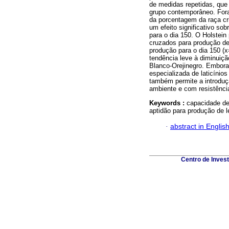
de medidas repetidas, que 
grupo contemporâneo. Fora
da porcentagem da raça cr
um efeito significativo so
para o dia 150. O Holstei
cruzados para produção de 
produção para o dia 150 (x
tendência leve à diminuiç
Blanco-Orejinegro. Embora
especializada de laticínio
também permite a introdu
ambiente e com resistênci
Keywords :
capacidade de 
aptidão para produção de l
·
abstract in Englis
Centro de Inves