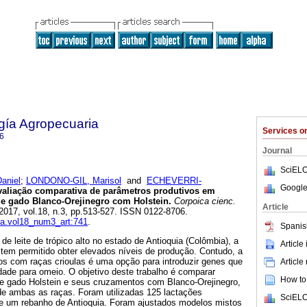
gía Agropecuaria
Services 
6
Journal
SciELO
aniel
;
LONDONO-GIL, Marisol
and
ECHEVERRI-
Google
aliação comparativa de parâmetros produtivos em
de gado Blanco-Orejinegro com Holstein.
Corpoica cienc.
Article
 2017, vol.18, n.3, pp.513-527. ISSN 0122-8706.
cta.vol18_num3_art:741
.
Spanis
e leite de trópico alto no estado de Antioquia (Colômbia), a
Article
n tem permitido obter elevados níveis de produção. Contudo, a
s com raças crioulas é uma opção para introduzir genes que
Article
dade para omeio. O objetivo deste trabalho é comparar
How to 
re gado Holstein e seus cruzamentos com Blanco-Orejinegro,
de ambas as raças. Foram utilizadas 125 lactações
SciELO
e um rebanho de Antioquia. Foram ajustados modelos mistos