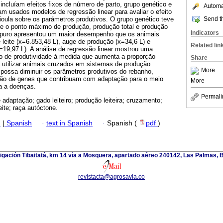
incluíam efeitos fixos de número de parto, grupo genético e
Automat
m usados modelos de regressão linear para avaliar o efeito
Send th
ioula sobre os parámetros produtivos. O grupo genético teve
bre o ponto máximo de produção, produção total e produção
Indicators
n puro apresentou um maior desempenho que os animais
leite (x=6.853,48 L), auge de produção (x=34,6 L) e
Related lin
=19,97 L). A análise de regressão linear mostrou uma
ão de produtividade à medida que aumenta a proporção
Share
 utilizar animais cruzados em sistemas de produção
More
s possa diminuir os parâmetros produtivos do rebanho,
ção de genes que contribuam com adaptação para o meio
More
a a doenças.
Permali
adaptação; gado leiteiro; produção leiteira; cruzamento;
eite; raça autóctone.
h
|
Spanish
·
text in Spanish
·
Spanish (
pdf
)
tigación Tibaitatá, km 14 vía a Mosquera, apartado aéreo 240142, Las Palmas, 
revistacta@agrosavia.co