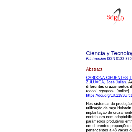
Ciencia y Tecnolo
Print version
ISSN
0122-870
Abstract
CARDONA-CIFUENTES, D
ZULUAGA, José Julián
.
Av
diferentes cruzamentos 
tecnol. agropecu.
[online].
https://doi.org/10.21930/r
Nos sistemas de produção d
utilização da raça Holstei
implantação de cruzamento
contribuam com adaptabili
parâmetros produtivos ent
em diferentes proporções 
pertencentes a 48 vacas d