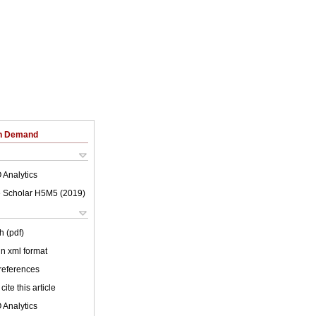
on Demand
 Analytics
 Scholar H5M5 (
2019
)
h (pdf)
 in xml format
 references
cite this article
 Analytics