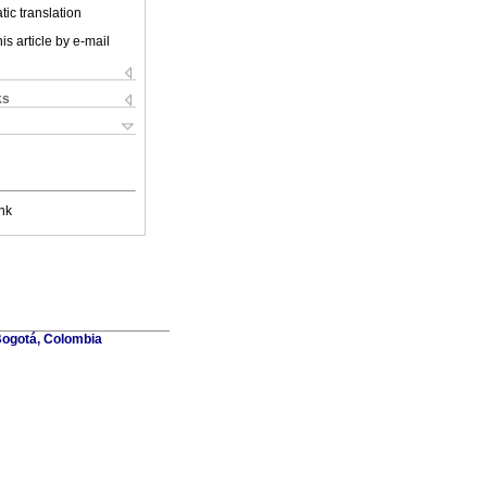
ic translation
is article by e-mail
ks
nk
Bogotá, Colombia