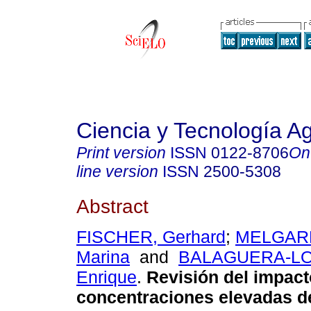
Ciencia y Tecnología A
Print version
ISSN
0122-8706
On
line version
ISSN
2500-5308
Abstract
FISCHER, Gerhard
;
MELGARE
Marina
and
BALAGUERA-LOP
Enrique
.
Revisión del impact
concentraciones elevadas 