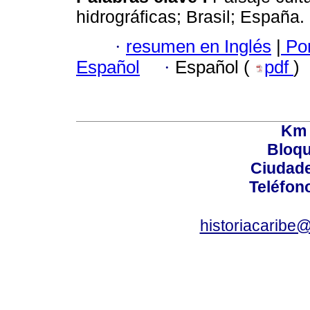
hidrográficas; Brasil; España.
·
resumen en Inglés
|
Por
Español
·
Español (
pdf
)
Km 
Bloqu
Ciudade
Teléfon
historiacaribe@