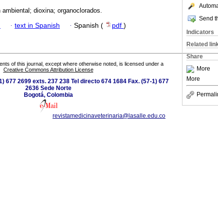
Automat
 ambiental; dioxina; organoclorados.
Send th
h
·
text in Spanish
·
Spanish (
pdf
)
Indicators
Related lin
Share
tents of this journal, except where otherwise noted, is licensed under a
More
Creative Commons Attribution License
More
) 677 2699 exts. 237 238 Tel directo 674 1684 Fax. (57-1) 677
2636 Sede Norte
Permali
Bogotá, Colombia
revistamedicinaveterinaria@lasalle.edu.co