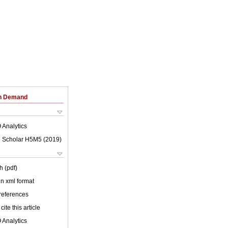
on Demand
 Analytics
 Scholar H5M5 (
2019
)
h (pdf)
 in xml format
 references
cite this article
 Analytics