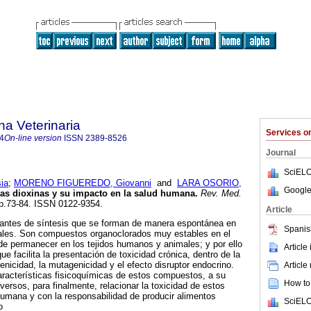
na Veterinaria
Services 
4
On-line version
ISSN
2389-8526
Journal
SciELO
ia
;
MORENO FIGUEREDO, Giovanni
and
LARA OSORIO,
Google
las dioxinas y su impacto en la salud humana
.
Rev. Med.
pp.73-84. ISSN 0122-9354.
Article
antes de síntesis que se forman de manera espontánea en
Spanis
iales. Son compuestos organoclorados muy estables en el
e permanecer en los tejidos humanos y animales; y por ello
Article
e facilita la presentación de toxicidad crónica, dentro de la
enicidad, la mutagenicidad y el efecto disruptor endocrino.
Article
aracterísticas fisicoquímicas de estos compuestos, a su
How to 
versos, para finalmente, relacionar la toxicidad de estos
umana y con la responsabilidad de producir alimentos
SciELO
o