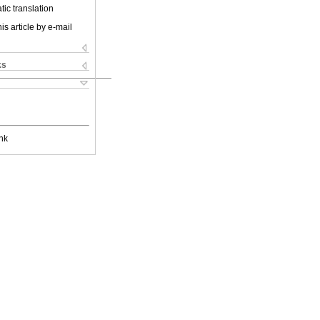
ic translation
is article by e-mail
ks
nk