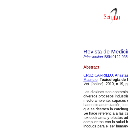
Revista de Medici
Print version
ISSN
0122-935
Abstract
CRUZ CARRILLO, Anastas
Mauricio
.
Toxicología de 
Vet.
[online]. 2010, n.19, 
Las dioxinas son contamin
diversos procesos industr
medio ambiente, capaces d
hacen bioacumulación, lo qu
que se destaca la carcinog
Se hace referencia a las c
toxicodinamia y efectos ad
compuestos con la salud h
inocuos para el ser human