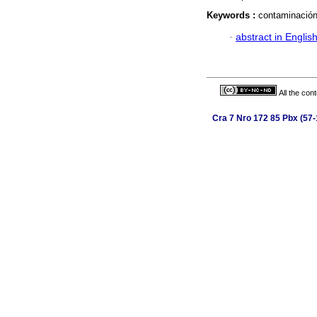
Keywords :
contaminación
·
abstract in Englis
All the con
Cra 7 Nro 172 85 Pbx (57-1