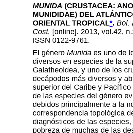
MUNIDA
(CRUSTACEA: AN
MUNIDIDAE) DEL ATLÁNTIC
ORIENTAL TROPICAL
*
.
Bol. 
Cost.
[online]. 2013, vol.42, n
ISSN 0122-9761.
El género
Munida
es uno de l
diversos en especies de la su
Galatheoidea, y uno de los cr
decápodos más diversos y abu
superior del Caribe y Pacífic
de las especies del género e
debidos principalmente a la n
correspondencia topológica de
diagnósticos de las especies,
pobreza de muchas de las des