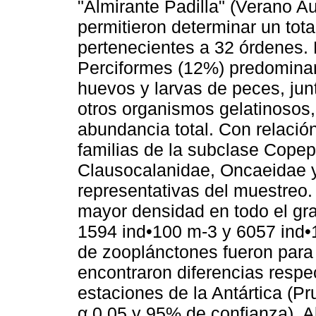
"Almirante Padilla" (Verano A
permitieron determinar un total
pertenecientes a 32 órdenes.
Perciformes (12%) predominar
huevos y larvas de peces, junt
otros organismos gelatinosos,
abundancia total. Con relació
familias de la subclase Cope
Clausocalanidae, Oncaeidae 
representativas del muestreo.
mayor densidad en todo el grad
1594 ind•100 m-3 y 6057 ind•
de zooplánctones fueron para 
encontraron diferencias respe
estaciones de la Antártica (P
α 0,05 y 95% de confianza). Al