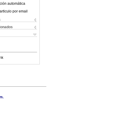
ción automática
articulo por email
s
cionados
nk
.m.