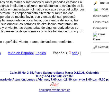
ios de la marea y rastreados durante periodos cercanos al
Traduc
ciones in situ se analizaron considerando la evolución de la
Enviar 
ados en una estación climática ubicada cerca del golfo. Los
straron un comportamiento diferente durante las dos
Indicadore
porada de mucha lluvia, con vientos del sur, presentó
 y la temporada de poca lluvia, con vientos del norte, las
Links rela
el sur. Aunque los patrones de circulación mostraron una
a y el viento, las trayectorias de algunos derivadores se
Compartir
r la presencia de geoformas como las bahías de Turbo y El
Otros
Otros
ón superficial; viento; marea; derivadores; corrientes
Permali
s
·
texto en Español
|
Inglés
·
Español (
pdf
) |
Calle 25 No. 2-55, Playa Salguero,Santa Marta D.T.C.H., Colombia
Tel.: (57-5) 4328600 ext 360
rario de Atención: Lunes a Viernes; 7:00 a.m.-11:30 a.m. y de 1:00 p.m.-5:00 p
boletin@invemar.org.co