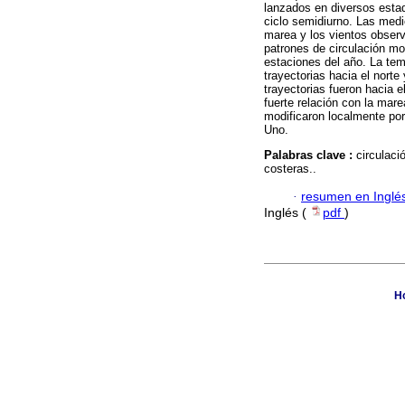
lanzados en diversos estad
ciclo semidiurno. Las medi
marea y los vientos observ
patrones de circulación mo
estaciones del año. La tem
trayectorias hacia el norte
trayectorias fueron hacia 
fuerte relación con la mare
modificaron localmente po
Uno.
Palabras clave :
circulaci
costeras..
·
resumen en Inglé
Inglés (
pdf
)
Ho