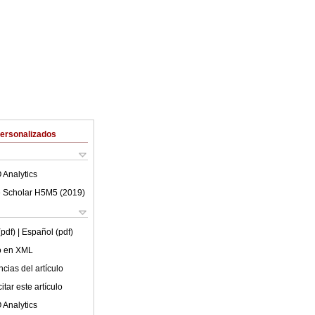
Personalizados
 Analytics
 Scholar H5M5 (
2019
)
(pdf)
| Español (pdf)
lo en XML
cias del artículo
tar este artículo
 Analytics