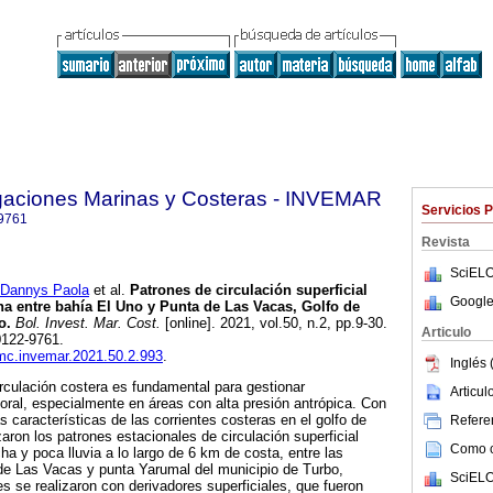
igaciones Marinas y Costeras - INVEMAR
Servicios 
9761
Revista
SciELO
annys Paola
et al.
Patrones de circulación superficial
Google
rna entre bahía El Uno y Punta de Las Vacas, Golfo de
o.
Bol. Invest. Mar. Cost.
[online]. 2021, vol.50, n.2, pp.9-30.
Articulo
0122-9761.
imc.invemar.2021.50.2.993
.
Inglés 
rculación costera es fundamental para gestionar
Articu
toral, especialmente en áreas con alta presión antrópica. Con
as características de las corrientes costeras en el golfo de
Referen
aron los patrones estacionales de circulación superficial
Como ci
a y poca lluvia a lo largo de 6 km de costa, entre las
 de Las Vacas y punta Yarumal del municipio de Turbo,
SciELO
s se realizaron con derivadores superficiales, que fueron