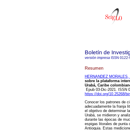
Boletín de Invest
versión impresa
ISSN
0122-
Resumen
HERNANDEZ MORALES, D
sobre la plataforma inte
Urabá, Caribe colombian
Epub 03-Dic-2021. ISSN 
https://doi.org/10.25268/b
Conocer los patrones de ci
adecuadamente la franja li
el objetivo de determinar l
Urabá, se midieron y analiz
durante las épocas de much
espigas litorales de punta
Antioquia. Estas medicione