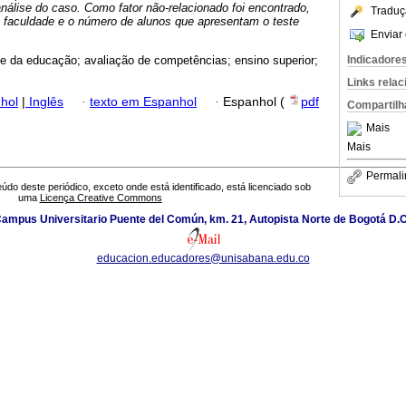
 análise do caso. Como fator não-relacionado foi encontrado,
Traduç
a faculdade e o número de alunos que apresentam o teste
Enviar 
Indicadore
e da educação; avaliação de competências; ensino superior;
Links rela
hol
|
Inglês
·
texto em Espanhol
·
Espanhol (
pdf
Compartilh
Mais
Mais
Permali
údo deste periódico, exceto onde está identificado, está licenciado sob
uma
Licença Creative Commons
ampus Universitario Puente del Común, km. 21, Autopista Norte de Bogotá D.C
educacion.educadores@unisabana.edu.co