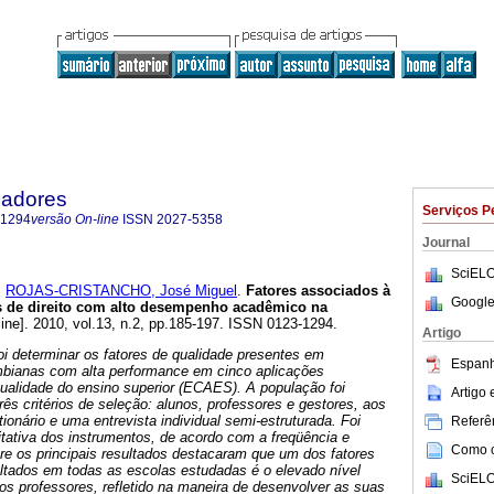
cadores
Serviços P
-1294
versão On-line
ISSN
2027-5358
Journal
SciELO
e
ROJAS-CRISTANCHO, José Miguel
.
Fatores associados à
Google
s de direito com alto desempenho acadêmico na
ine]. 2010, vol.13, n.2, pp.185-197. ISSN 0123-1294.
Artigo
foi determinar os fatores de qualidade presentes em
Espanh
ombianas com alta performance em cinco aplicações
ualidade do ensino superior (ECAES).
A população foi
Artigo
ês critérios de seleção: alunos, professores e gestores, aos
ionário e uma entrevista individual semi-estruturada. Foi
Referên
itativa dos instrumentos, de acordo com a freqüência e
Como ci
re os principais resultados destacaram que um dos fatores
tados em todas as escolas estudadas é o elevado nível
SciELO
s professores, refletido na maneira de desenvolver as suas