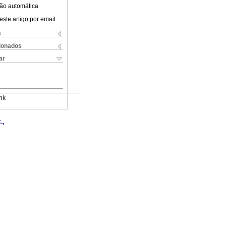
ão automática
este artigo por email
s
cionados
ar
nk
.,