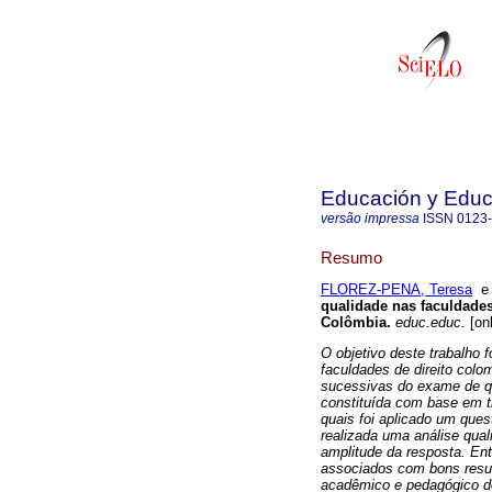
Educación y Edu
versão impressa
ISSN
0123
Resumo
FLOREZ-PENA, Teresa
qualidade nas faculdade
Colômbia
.
educ.educ.
[onl
O objetivo deste trabalho 
faculdades de direito col
sucessivas do exame de q
constituída com base em tr
quais foi aplicado um quest
realizada uma análise qual
amplitude da resposta.
Ent
associados com bons resul
acadêmico e pedagógico do