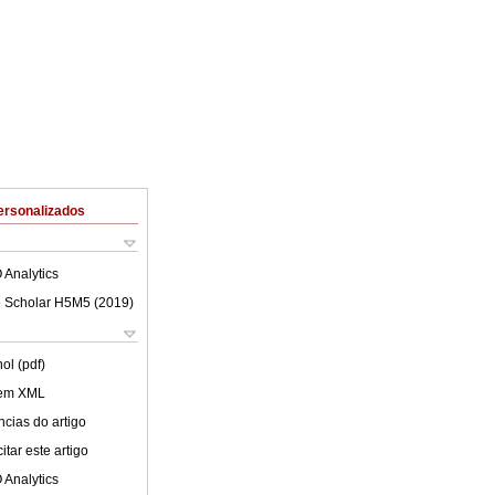
ersonalizados
 Analytics
 Scholar H5M5 (
2019
)
ol (pdf)
 em XML
cias do artigo
tar este artigo
 Analytics