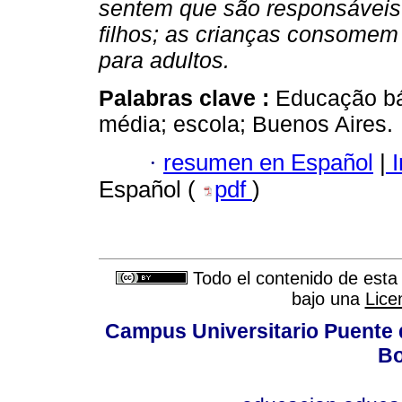
sentem que são responsáveis
filhos; as crianças consome
para adultos.
Palabras clave :
Educação bá
média; escola; Buenos Aires.
·
resumen en Español
|
I
Español (
pdf
)
Todo el contenido de esta 
bajo una
Lice
Campus Universitario Puente 
Bo