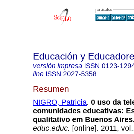
Educación y Educador
versión impresa
ISSN
0123-129
line
ISSN
2027-5358
Resumen
NIGRO, Patricia
.
0 uso da te
comunidades educativas
:
E
qualitativo em Buenos Aires
educ.educ.
[online]. 2011, vol.