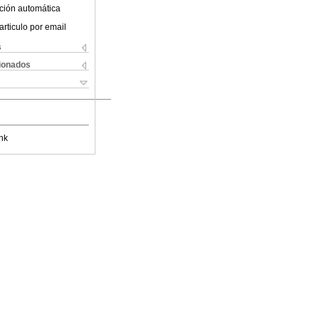
ción automática
articulo por email
s
cionados
nk