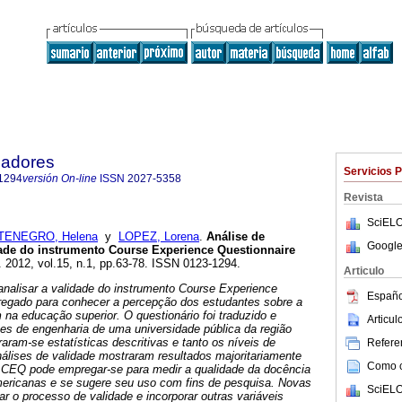
cadores
Servicios 
1294
versión On-line
ISSN
2027-5358
Revista
SciELO
ENEGRO, Helena
y
LOPEZ, Lorena
.
Análise de
Google
dade do instrumento Course Experience Questionnaire
. 2012, vol.15, n.1, pp.63-78. ISSN 0123-1294.
Articulo
analisar a validade do instrumento Course Experience
Españo
regado para conhecer a percepção dos estudantes sobre a
na educação superior. O questionário foi traduzido e
Articu
es de engenharia de uma universidade pública da região
raram-se estatísticas descritivas e tanto os níveis de
Referen
nálises de validade mostraram resultados majoritariamente
Como ci
 CEQ pode empregar-se para medir a qualidade da docência
mericanas e se sugere seu uso com fins de pesquisa. Novas
SciELO
r o processo de validade e incorporar outras variáveis