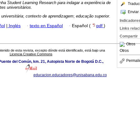
nha Student Learning Research para indagar a experiência de
Traduc
es universitários.
Enviar 
universitária
;
contexto de aprendizagem
;
educação superior
.
Indicadore
ñol
|
Inglés
·
texto en Español
·
Español (
pdf
)
Links rela
Compartir
Otros
Otros
tenido de esta revista, excepto dónde está identificado, está bajo una
Licencia Creative Commons
Permali
uente del Común, km. 21, Autopista Norte de Bogotá D.C.,
educacion.educadores@unisabana.edu.co