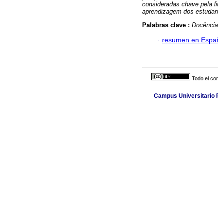
consideradas chave pela li
aprendizagem dos estudant
Palabras clave :
Docência 
·
resumen en Espa
Todo el con
Campus Universitario P