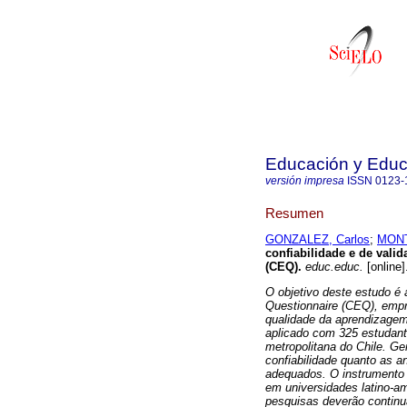
Educación y Edu
versión impresa
ISSN
0123-
Resumen
GONZALEZ, Carlos
;
MONT
confiabilidade e de vali
(CEQ)
.
educ.educ.
[online]
O objetivo deste estudo é 
Questionnaire (CEQ), emp
qualidade da aprendizagem 
aplicado com 325 estudant
metropolitana do Chile. Ge
confiabilidade quanto as a
adequados. O instrumento
em universidades latino-a
pesquisas deverão continua