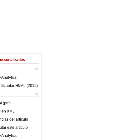
Personalizados
 Analytics
 Scholar H5M5 (
2019
)
l (pdf)
lo en XML
cias del artículo
tar este artículo
 Analytics