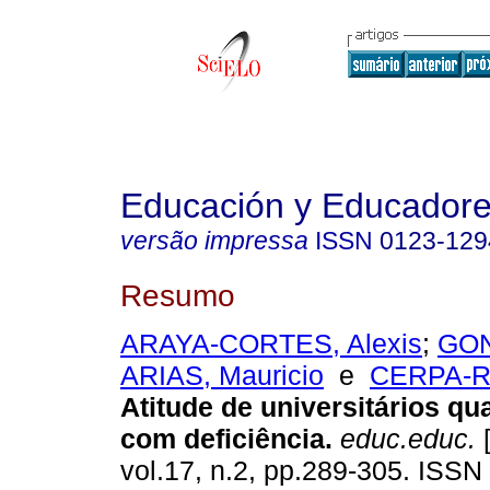
Educación y Educador
versão impressa
ISSN
0123-129
Resumo
ARAYA-CORTES, Alexis
;
GON
ARIAS, Mauricio
e
CERPA-R
Atitude de universitários q
com deficiência
.
educ.educ.
[
vol.17, n.2, pp.289-305. ISS