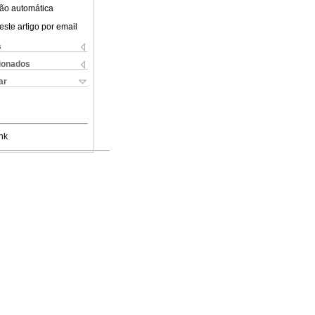
ão automática
este artigo por email
s
cionados
ar
nk