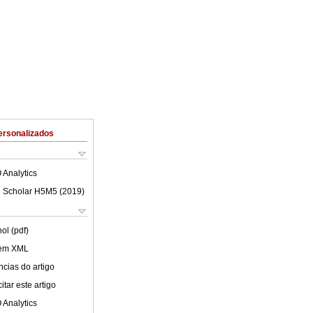
ersonalizados
 Analytics
 Scholar H5M5 (
2019
)
ol (pdf)
 em XML
cias do artigo
tar este artigo
 Analytics