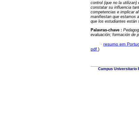
control (que no la utilizan
constatar su influencia ta
competencias e implicar al
manifiestan que estamos an
que los estudiantes están 
Palavras-chave :
Pedagogí
evaluación
;
formación de p
·
resumo em Portu
pdf
)
Campus Universitario P