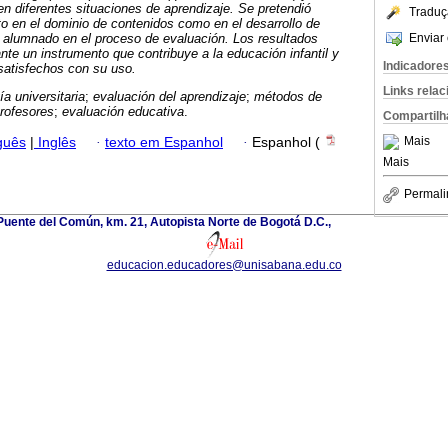
) en diferentes situaciones de aprendizaje. Se pretendió
Traduç
nto en el dominio de contenidos como en el desarrollo de
Enviar 
 alumnado en el proceso de evaluación. Los resultados
te un instrumento que contribuye a la educación infantil y
Indicadore
satisfechos con su uso.
Links rela
a universitaria
;
evaluación del aprendizaje
;
métodos de
rofesores
;
evaluación educativa
.
Compartilh
Mais
guês
|
Inglês
·
texto em Espanhol
·
Espanhol (
Mais
Permali
uente del Común, km. 21, Autopista Norte de Bogotá D.C.,
educacion.educadores@unisabana.edu.co