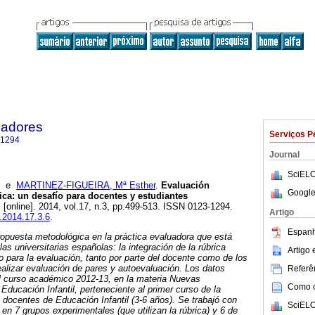
cadores
Serviços P
-1294
Journal
SciELO
e
MARTINEZ-FIGUEIRA, Mª Esther
.
Evaluación
Google
ica
:
un desafío para docentes y estudiantes
.
[online]. 2014, vol.17, n.3, pp.499-513. ISSN 0123-1294.
Artigo
u.2014.17.3.6
.
Espanh
puesta metodológica en la práctica evaluadora que está
s universitarias españolas: la integración de la rúbrica
Artigo
para la evaluación, tanto por parte del docente como de los
realizar evaluación de pares y autoevaluación. Los datos
Referên
el curso académico 2012-13, en la materia Nuevas
Como ci
Educación Infantil, perteneciente al primer curso de la
s docentes de Educación Infantil (3-6 años). Se trabajó con
SciELO
 en 7 grupos experimentales (que utilizan la rúbrica) y 6 de