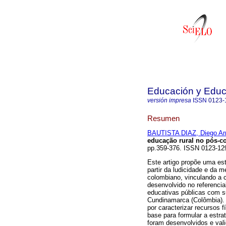
Educación y Edu
versión impresa
ISSN
0123-
Resumen
BAUTISTA DIAZ, Diego A
educação rural no pós-co
pp.359-376. ISSN 0123-1
Este artigo propõe uma es
partir da ludicidade e da m
colombiano, vinculando a 
desenvolvido no referencia
educativas públicas com s
Cundinamarca (Colômbia). 
por caracterizar recursos
base para formular a estr
foram desenvolvidos e val