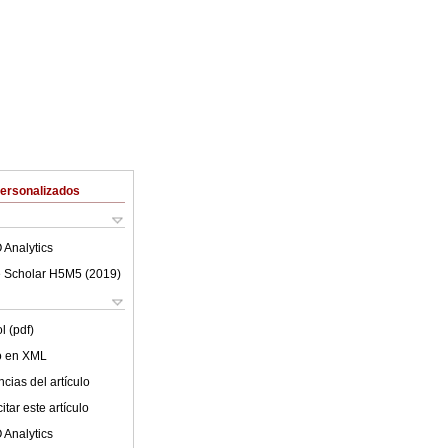
Personalizados
 Analytics
 Scholar H5M5 (
2019
)
l (pdf)
lo en XML
cias del artículo
tar este artículo
 Analytics