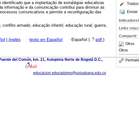
i identificado que a implantação de estratégias educativas
Traduc
da informação e da comunicação contribui para diminuir as
Enviar 
 processos comunicativos e permite a reconfiguração das
Indicadore
 conflito armado; educação infantil; educação rural; guerra;
Links rela
Compartir
ñol
|
Inglés
·
texto en Español
·
Español (
pdf
)
Otros
Otros
uente del Común, km. 21, Autopista Norte de Bogotá D.C.,
Permali
educacion.educadores@unisabana.edu.co