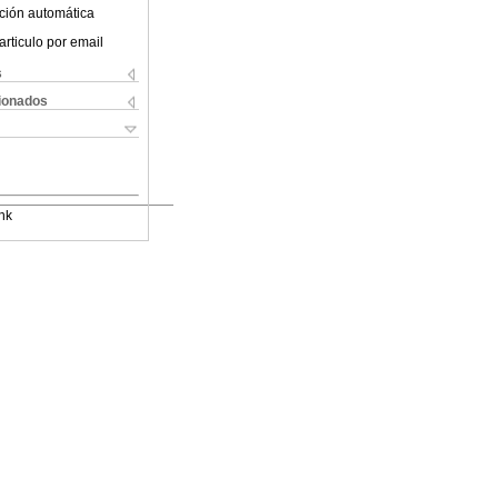
ción automática
articulo por email
s
cionados
nk