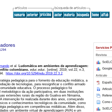
cadores
Servicios 
1294
Revista
SciELO
rmando
et al.
Ludomática em ambientes de aprendizagem:
Google
nflito colombiano.
educ.educ.
[online]. 2019, vol.22, n.3,
294.
https://doi.org/10.5294/edu.2019.22.3.2
.
Articulo
tratégia pedagógica para o fomento da educação midiática, a
Españo
ediação de tecnologias, para ressignificar o conflito armado
comunidade educativa. O processo pedagógico foi
Articu
l metodológico da ação participativa, em duas instituições
uas extensões rurais da região do Gualiva em Nimaima,
Referen
A intervenção foi realizada durante dois anos, começando
Como ci
 físicos e conhecimentos tecnológicos da comunidade, como
atégia pedagógica em competências midiáticas. Além disso,
SciELO
idados um ambiente virtual de aprendizagem (AVA) e um