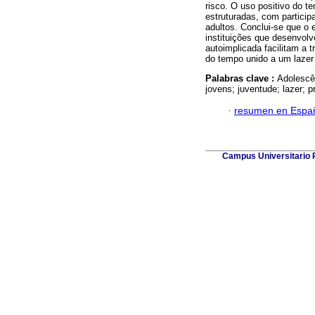
risco. O uso positivo do t
estruturadas, com particip
adultos. Conclui-se que o
instituições que desenvolv
autoimplicada facilitam a t
do tempo unido a um lazer 
Palabras clave :
Adolescê
jovens; juventude; lazer; 
·
resumen en Espa
Campus Universitario P