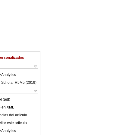
Personalizados
 Analytics
 Scholar H5M5 (
2019
)
l (pdf)
lo en XML
cias del artículo
tar este artículo
 Analytics