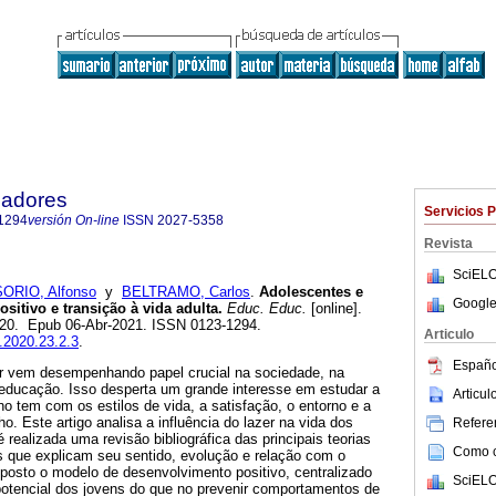
cadores
Servicios 
1294
versión On-line
ISSN
2027-5358
Revista
SciELO
ORIO, Alfonso
y
BELTRAMO, Carlos
.
Adolescentes e
Google
sitivo e transição à vida adulta.
Educ. Educ.
[online].
-220. Epub 06-Abr-2021. ISSN 0123-1294.
Articulo
u.2020.23.2.3
.
Españo
r vem desempenhando papel crucial na sociedade, na
 educação. Isso desperta um grande interesse em estudar a
Articu
 tem com os estilos de vida, a satisfação, o entorno e a
lho. Este artigo analisa a influência do lazer na vida dos
Referen
é realizada uma revisão bibliográfica das principais teorias
Como ci
s que explicam seu sentido, evolução e relação com o
posto o modelo de desenvolvimento positivo, centralizado
SciELO
potencial dos jovens do que no prevenir comportamentos de