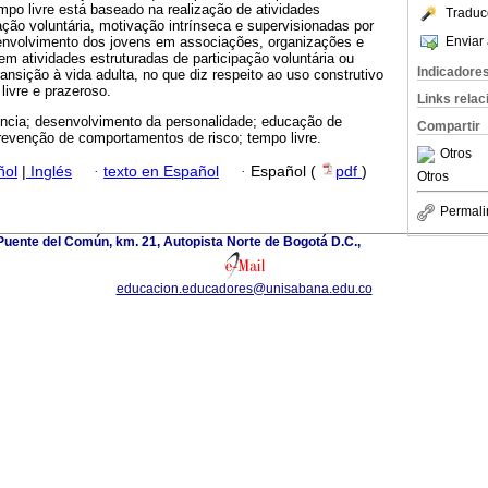
empo livre está baseado na realização de atividades
Traduc
ação voluntária, motivação intrínseca e supervisionadas por
Enviar 
 envolvimento dos jovens em associações, organizações e
em atividades estruturadas de participação voluntária ou
Indicadore
ransição à vida adulta, no que diz respeito ao uso construtivo
livre e prazeroso.
Links rela
ncia; desenvolvimento da personalidade; educação de
Compartir
prevenção de comportamentos de risco; tempo livre.
Otros
ñol
|
Inglés
·
texto en Español
·
Español (
pdf
)
Otros
Permali
uente del Común, km. 21, Autopista Norte de Bogotá D.C.,
educacion.educadores@unisabana.edu.co