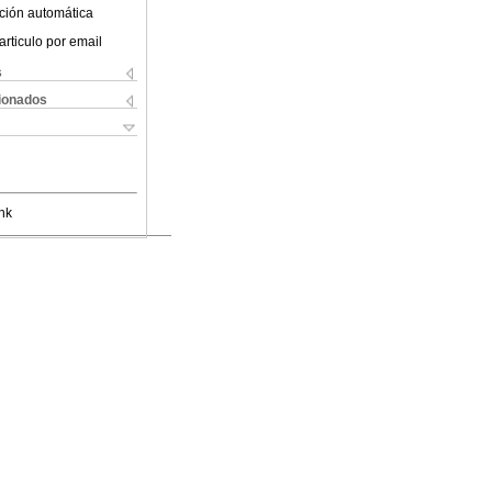
ción automática
articulo por email
s
cionados
nk