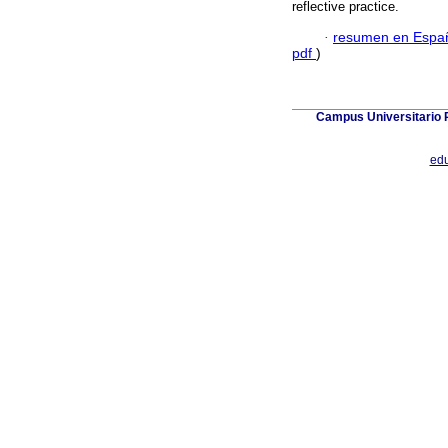
reflective practice.
·
resumen en Espa
pdf
)
Campus Universitario P
ed