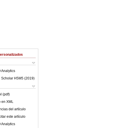
Personalizados
 Analytics
 Scholar H5M5 (
2019
)
l (pdf)
lo en XML
cias del artículo
tar este artículo
 Analytics