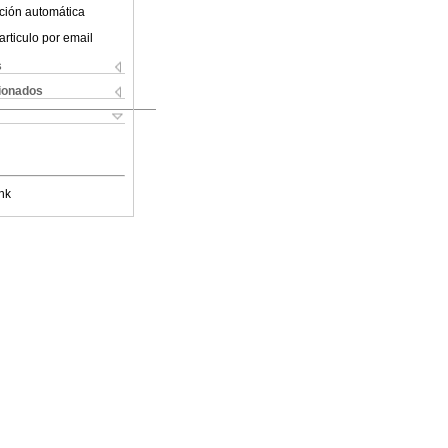
ción automática
articulo por email
s
cionados
nk