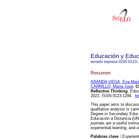
Educación y Edu
versión impresa
ISSN
0123-
Resumen
ARANDA-VEGA, Eva Marí
CARRILLO, María José
.
Cl
Reflective Thinking.
Educ
2021. ISSN 0123-1294.
ht
This paper aims to discuss r
qualitative analysis is car
Degree in Secondary Educa
Educación a Distancia (UN
journals are a useful instru
experiential learning, and a
Palabras clave :
Experient