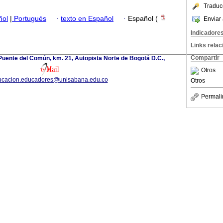
Traduc
ñol
|
Portugués
·
texto en Español
·
Español (
Enviar 
Indicadore
Links rela
Compartir
uente del Común, km. 21, Autopista Norte de Bogotá D.C.,
Otros
ucacion.educadores@unisabana.edu.co
Otros
Permali