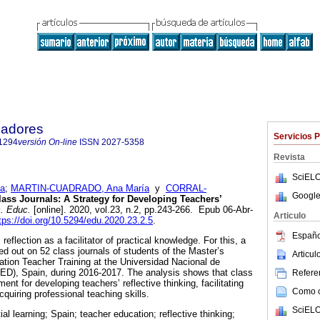
cadores
Servicios 
1294
versión On-line
ISSN
2027-5358
Revista
SciELO
a
;
MARTIN-CUADRADO, Ana María
y
CORRAL-
Google
ass Journals: A Strategy for Developing Teachers’
. Educ.
[online]. 2020, vol.23, n.2, pp.243-266. Epub 06-Abr-
Articulo
tps://doi.org/10.5294/edu.2020.23.2.5
.
Españo
eflection as a facilitator of practical knowledge. For this, a
ried out on 52 class journals of students of the Master’s
Articu
tion Teacher Training at the Universidad Nacional de
ED), Spain, during 2016-2017. The analysis shows that class
Referen
ment for developing teachers’ reflective thinking, facilitating
Como ci
cquiring professional teaching skills.
SciELO
ial learning; Spain; teacher education; reflective thinking;