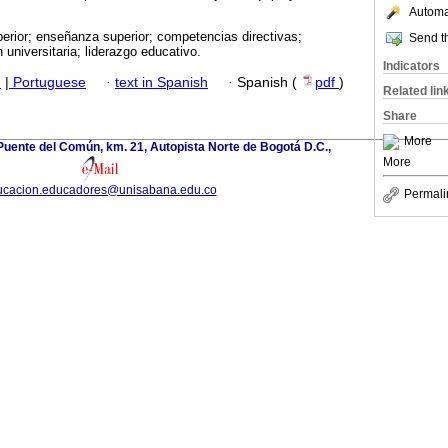
Automat
erior; enseñanza superior; competencias directivas;
Send th
 universitaria; liderazgo educativo.
Indicators
h
|
Portuguese
·
text in Spanish
·
Spanish (
pdf
)
Related lin
Share
More
uente del Común, km. 21, Autopista Norte de Bogotá D.C.,
More
ucacion.educadores@unisabana.edu.co
Permali