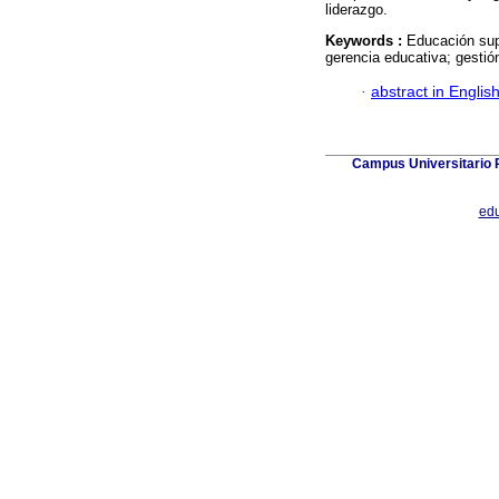
liderazgo.
Keywords :
Educación sup
gerencia educativa; gestión
·
abstract in Englis
Campus Universitario P
ed