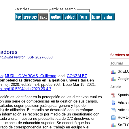
cadores
Services 
4
On-line version
ISSN
2027-5358
Journal
SciELO
an
;
MURILLO VARGAS, Guillermo
and
GONZALEZ
Google
mpetencias directivas en la gestión universitaria en
nline]. 2020, vol.23, n.4, pp.685-708. Epub Mar 19, 2021.
Article
doi.org/10.5294/edu.2020.23.4.7
.
Spanis
gación es identificar en la percepción de los directivos cuál es
 con una serie de competencias en la gestión de sus cargos.
Article
sultados según posición jerárquica, género y tipo de
da) de afiliación. El estudio se desarrolló con un enfoque
Article
la información se recolectó por medio de un cuestionario con
How to 
icada a una muestra no probabilística de 272 directivos en
stituciones de educación superior. Se encontró que las
SciELO
ado de correspondencia son el trabajo en equipo y el