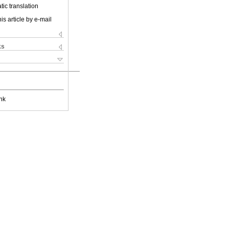
ic translation
is article by e-mail
ks
nk