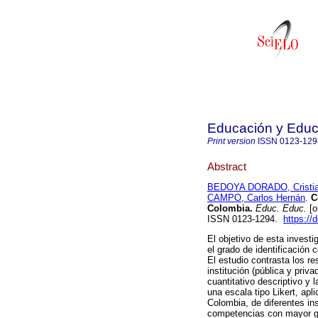
Educación y Edu
Print version
ISSN
0123-129
Abstract
BEDOYA DORADO, Cristi
CAMPO, Carlos Hernán
.
Co
Colombia.
Educ. Educ.
[o
ISSN 0123-1294.
https://
El objetivo de esta investi
el grado de identificación
El estudio contrasta los re
institución (pública y priva
cuantitativo descriptivo y 
una escala tipo Likert, apl
Colombia, de diferentes in
competencias con mayor gr