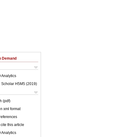
on Demand
 Analytics
 Scholar H5M5 (
2019
)
h (pdf)
 in xml format
 references
cite this article
 Analytics