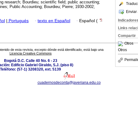
g research; Bourdieu; scientific field; public accounting;
Traduc
nes; Public Accounting; Bourdieu; Pierre; 1930-2002;
Enviar 
Indicadore
ñol
|
Portugués
·
texto en Español
·
Español (
Links rela
Compartir
Otros
Otros
tenido de esta revista, excepto dónde está identificado, está bajo una
Licencia Creative Commons
Permali
Bogotá D.C. Calle 40 No. 6 - 23
ción: Edificio Gabriel Giraldo, S.J. (piso 8)
Teléfono: (57-1) 3208320, ext. 5139
cuadernosdeconta@javeriana.edu.co