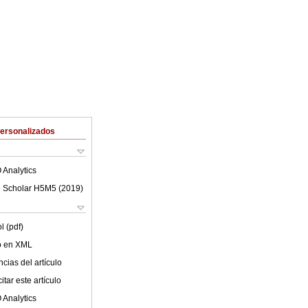
Personalizados
 Analytics
 Scholar H5M5 (
2019
)
l (pdf)
lo en XML
cias del artículo
tar este artículo
 Analytics