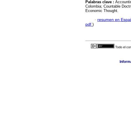
Palabras clave :
Accountin
Colombia; Countable Doctri
Economic Thought.
·
resumen en Espa
pdf
)
Todo el con
Informa