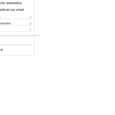
ción automática
articulo por email
s
cionados
nk