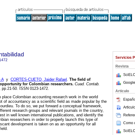
tabilidad
Servicios 
1472
Revista
SciELO
 A
y
CORTES-CUETO, Jaider Rafael
.
The field of
Google
opportunity for Colombian researchers
.
Cuad. Contab.
26, pp.21-50. ISSN 0123-1472.
Articulo
 to place Colombian accounting research work in the world
Españo
 of accountancy as a scientific field as made popular by the
Bourdieu. To do so, we put forward a conceptual framework,
Articu
ifferent research groups and relevant journals in the country,
t in well known international publications, and identify the
Referen
bian researchers in order to properly launch this type of
Como ci
 scant development is taken on as an opportunity for all
ield.
SciELO