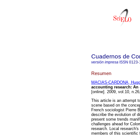
Cuadernos de Con
versión impresa
ISSN
0123-
Resumen
MACIAS-CARDONA, Hugo
accounting research
:
An 
[online]. 2009, vol.10, n.
This article is an attempt
scene based on the concept
French sociologist Pierre 
describe the evolution of d
present some trends manifes
challenges ahead for Colom
research. Local research's
members of this scientific f