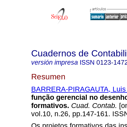
Cuadernos de Contabil
versión impresa
ISSN
0123-147
Resumen
BARRERA-PIRAGAUTA, Luis 
função gerencial no desenho
formativos
.
Cuad. Contab.
[on
vol.10, n.26, pp.147-161. IS
Os projetos formativos das ins