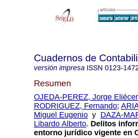
Cuadernos de Contabil
versión impresa
ISSN
0123-147
Resumen
OJEDA-PEREZ, Jorge Eliécer
RODRIGUEZ, Fernando
;
ARI
Miguel Eugenio
y
DAZA-MAR
Libardo Alberto
.
Delitos infor
entorno jurídico vigente en