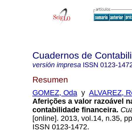
Cuadernos de Contabil
versión impresa
ISSN
0123-147
Resumen
GOMEZ, Oda
y
ALVAREZ, R
Aferições a valor razoável n
contabilidade financeira
.
Cua
[online]. 2013, vol.14, n.35, p
ISSN 0123-1472.