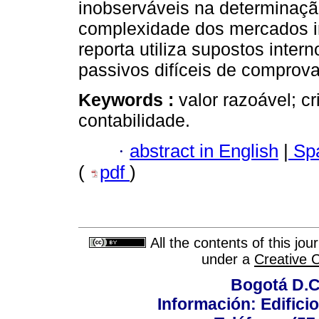
inobserváveis na determinaçã
complexidade dos mercados in
reporta utiliza supostos intern
passivos difíceis de comprova
Keywords :
valor razoável; cr
contabilidade.
·
abstract in English
|
Spa
(
pdf
)
All the contents of this jo
under a
Creative 
Bogotá D.C.
Información: Edificio