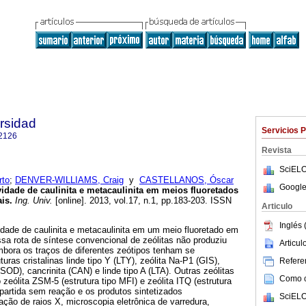
ersidad
Servicios 
2126
Revista
SciELO
rto
;
DENVER-WILLIAMS, Craig
y
CASTELLANOS, Óscar
Google
vidade de caulinita e metacaulinita em meios fluoretados
ais
.
Ing. Univ.
[online]. 2013, vol.17, n.1, pp.183-203. ISSN
Articulo
Inglés 
vidade de caulinita e metacaulinita em um meio fluoretado em
sa rota de síntese convencional de zeólitas não produziu
Articu
mbora os traços de diferentes zeótipos tenham se
turas cristalinas linde tipo Y (LTY), zeólita Na-P1 (GIS),
Referen
SOD), cancrinita (CAN) e linde tipo A (LTA). Outras zeólitas
Como ci
zeólita ZSM-5 (estrutura tipo MFI) e zeólita ITQ (estrutura
 partida sem reação e os produtos sintetizados
SciELO
ração de raios X, microscopia eletrônica de varredura,