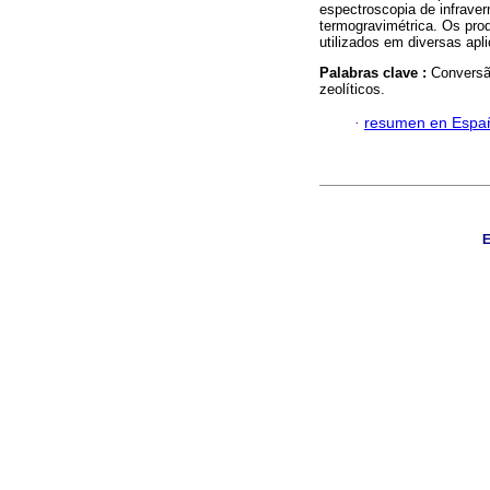
espectroscopia de infraver
termogravimétrica. Os pro
utilizados em diversas apli
Palabras clave :
Conversão
zeolíticos.
·
resumen en Espa
E