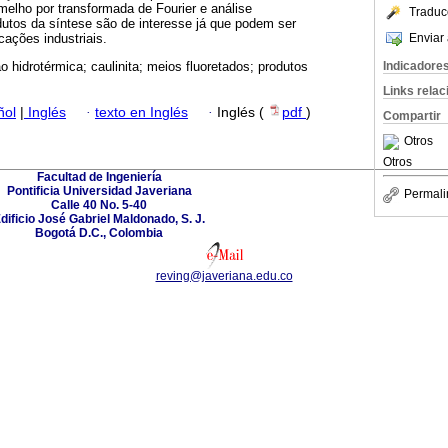
melho por transformada de Fourier e análise
Traduc
dutos da síntese são de interesse já que podem ser
Enviar 
cações industriais.
Indicadore
 hidrotérmica; caulinita; meios fluoretados; produtos
Links rela
ñol
|
Inglés
·
texto en Inglés
·
Inglés (
pdf
)
Compartir
Otros
Otros
Facultad de Ingeniería
Pontificia Universidad Javeriana
Permali
Calle 40 No. 5-40
dificio José Gabriel Maldonado, S. J.
Bogotá D.C., Colombia
reving@javeriana.edu.co