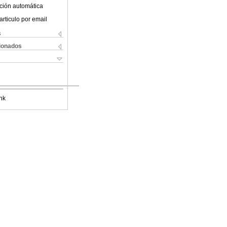
ción automática
articulo por email
s
cionados
nk