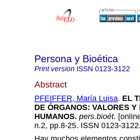
Persona y Bioética
Print version
ISSN
0123-3122
Abstract
PFEIFFER, María Luisa
.
EL 
DE ÓRGANOS
:
VALORES Y
HUMANOS
.
pers.bioét.
[online
n.2, pp.8-25. ISSN 0123-3122
Hay muchos elementos constit