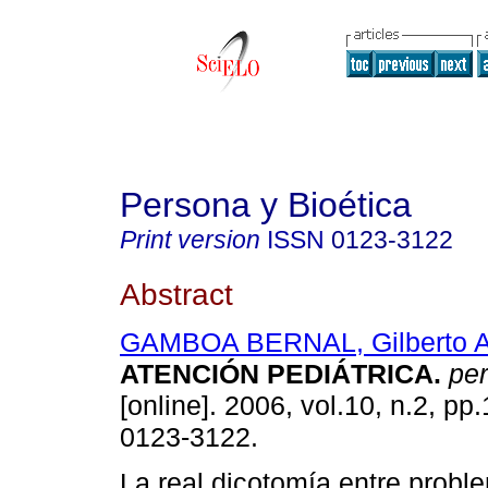
Persona y Bioética
Print version
ISSN
0123-3122
Abstract
GAMBOA BERNAL, Gilberto A
ATENCIÓN PEDIÁTRICA
.
per
[online]. 2006, vol.10, n.2, p
0123-3122.
La real dicotomía entre probl