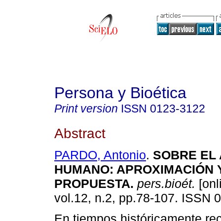
Persona y Bioética
Print version
ISSN
0123-3122
Abstract
PARDO, Antonio
.
SOBRE EL
HUMANO
:
APROXIMACIÓN 
PROPUESTA
.
pers.bioét.
[onl
vol.12, n.2, pp.78-107. ISSN 
En tiempos históricamente re