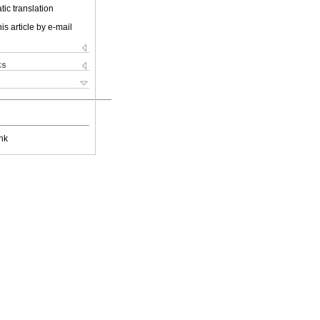
ic translation
is article by e-mail
ks
nk