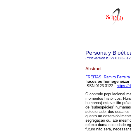
Persona y Bioétic
Print version
ISSN
0123-312
Abstract
FREITAS, Ramiro Ferreira
fracos ou homogeneizar 
ISSN 0123-3122.
https://
O controle populacional me
momentos históricos. Nunc
humanas) esteve tão próx
de “subespécies” humanas.
selecionado, dos desafios
quanto ao desenvolvimento 
segregação ou, até mesmo,
reflexo duma sociedade eg
futuro não será, necessar