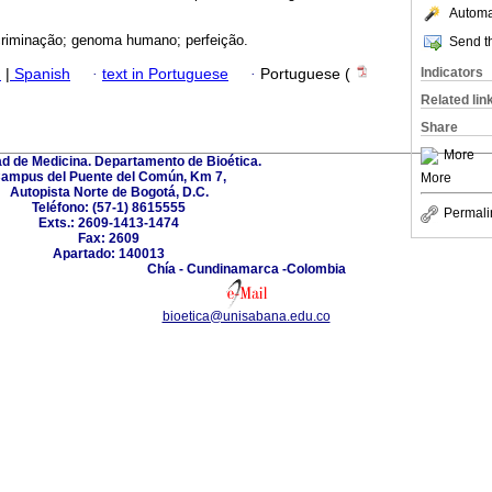
Automat
iscriminação; genoma humano; perfeição.
Send th
Indicators
h
|
Spanish
·
text in Portuguese
·
Portuguese (
Related lin
Share
More
ad de Medicina. Departamento de Bioética.
ampus del Puente del Común, Km 7,
More
Autopista Norte de Bogotá, D.C.
Teléfono: (57-1) 8615555
Permali
Exts.: 2609-1413-1474
Fax: 2609
Apartado: 140013
Chía - Cundinamarca -Colombia
bioetica@unisabana.edu.co