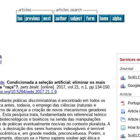
a
Services 
2
Journal
SciELO
 de
.
Condicionada a seleção artificial: eliminar os mais
Google
a “raça”?.
pers.bioét.
[online]. 2017, vol.21, n.1, pp.134-150.
doi.org/10.5294/pebi.2017.21.1.9
.
Article
diante práticas discriminatórias é encontrado em todos os
Portug
a antes, todavia, o emprego das ciências (naturais e
imo de alcançar a criação de novos mecanismos geradores
Article
 Esta pesquisa trata, fundamentada em referencial teórico
 biotecnológicos e bioéticos na senda das manipulações
Article
de práticas eventualmente nocivas no contexto pluralista. A
How to 
 a destruição dos seres humanos indesejáveis é temível
ocêntrica e, em grande medida, preconceituosa. Porém, o
SciELO
iamente, obscuro se o Homo sapiens souber agir ética e