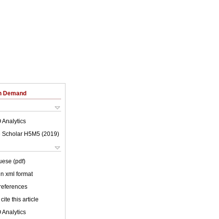
on Demand
 Analytics
 Scholar H5M5 (
2019
)
uese (pdf)
 in xml format
 references
cite this article
 Analytics