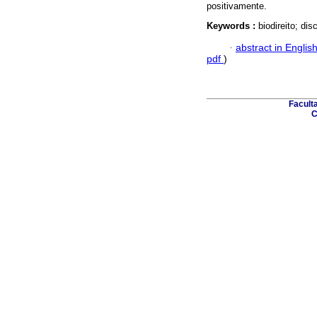
positivamente.
Keywords :
biodireito; d
·
abstract in Englis
pdf
)
Facult
C