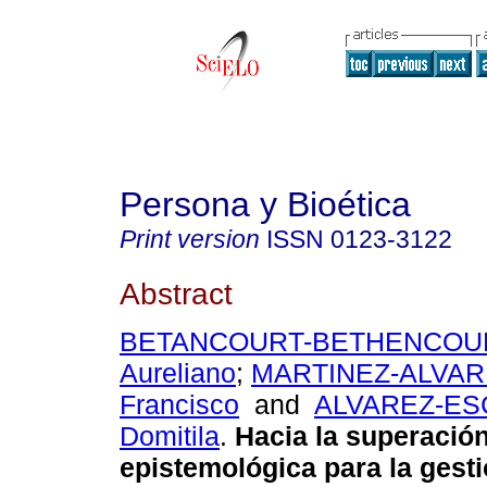
Persona y Bioética
Print version
ISSN
0123-3122
Abstract
BETANCOURT-BETHENCOUR
Aureliano
;
MARTINEZ-ALVARE
Francisco
and
ALVAREZ-ES
Domitila
.
Hacia la superació
epistemológica para la gest