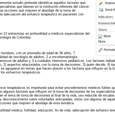
resente estudio pretende identificar aquellos factores que
Automat
ecialistas que laboran en la institución referente del cáncer
Send th
ear acciones que mejoren el abordaje de la toma de
la adecuación del esfuerzo terapéutico en pacientes con
Indicators
Related lin
Share
en 13 entrevistas en profundidad a médicos especialistas del
More
erología de Colombia.
More
Permali
10 hombres, con un promedio de edad de 36 años, 7
alidad de oncología de adultos, 2 a oncohematología
ntensivos de adultos y 3 a cuidados intensivos pediátricos. Los factores halla
o, 2) aspectos relacionados con la toma de decisiones, 3) quién decide, 4) ti
 se agruparon en temas que hacen alusión a los factores que influyen en la t
 los esfuerzos terapéuticos.
rzos terapéuticos es importante para evitar procedimientos médicos fútiles q
on algunos factores que influyen en la toma de decisiones de los especialistas
 en el tema de toma de decisiones al final de la vida, uso reducido de escalas
 y desconocimiento sobre voluntades anticipadas; estos son algunos de aque
acciones que mejoren el abordaje de esta temática.
utilidad médica; futilidad; educación; fin de vida; adecuación del esfuerzo ter