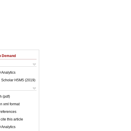
on Demand
 Analytics
 Scholar H5M5 (
2019
)
h (pdf)
 in xml format
 references
cite this article
 Analytics