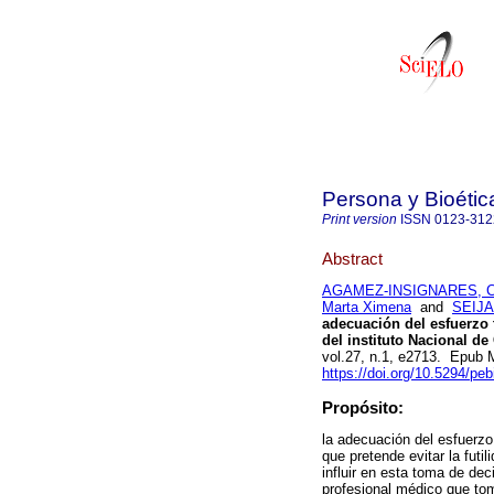
Persona y Bioétic
Print version
ISSN
0123-312
Abstract
AGAMEZ-INSIGNARES, Cla
Marta Ximena
and
SEIJA
adecuación del esfuerzo t
del instituto Nacional d
vol.27, n.1, e2713. Epub
https://doi.org/10.5294/peb
Propósito:
la adecuación del esfuerzo
que pretende evitar la fut
influir en esta toma de dec
profesional médico que tom