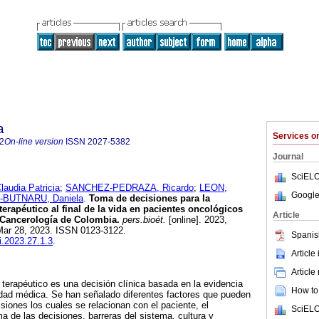
a
Services 
2
On-line version
ISSN
2027-5382
Journal
SciELO
udia Patricia
;
SANCHEZ-PEDRAZA, Ricardo
;
LEON,
Google
-BUTNARU, Daniela
.
Toma de decisiones para la
erapéutico al final de la vida en pacientes oncológicos
Article
e Cancerología de Colombia.
pers.bioét.
[online]. 2023,
 Mar 28, 2023. ISSN 0123-3122.
Spanis
i.2023.27.1.3
.
Article
Article
 terapéutico es una decisión clínica basada en la evidencia
How to 
ilidad médica. Se han señalado diferentes factores que pueden
isiones los cuales se relacionan con el paciente, el
SciELO
a de las decisiones, barreras del sistema, cultura y