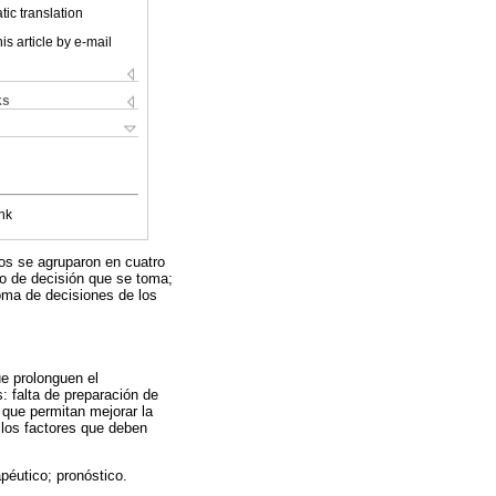
ic translation
is article by e-mail
ks
nk
dos se agruparon en cuatro
po de decisión que se toma;
oma de decisiones de los
ue prolonguen el
: falta de preparación de
 que permitan mejorar la
llos factores que deben
apéutico; pronóstico.