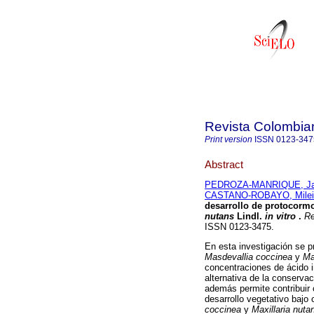
Revista Colombia
Print version
ISSN
0123-347
Abstract
PEDROZA-MANRIQUE, Ja
CASTANO-ROBAYO, Milei
desarrollo de protocorm
nutans
Lindl.
in vitro
.
Re
ISSN 0123-3475.
En esta investigación se p
Masdevallia coccinea
y
Ma
concentraciones de ácido i
alternativa de la conserva
además permite contribuir 
desarrollo vegetativo bajo
coccinea
y
Maxillaria nuta