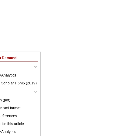
on Demand
 Analytics
 Scholar H5M5 (
2019
)
h (pdf)
 in xml format
 references
cite this article
 Analytics