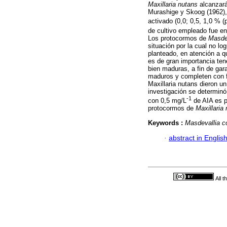
Maxillaria nutans
alcanzará
Murashige y Skoog (1962), 
activado (0,0; 0,5, 1,0 % (p
de cultivo empleado fue en
Los protocormos de
Masde
situación por la cual no lo
planteado, en atención a q
es de gran importancia ten
bien maduras, a fin de ga
maduros y completen con fa
Maxillaria nutans dieron u
investigación se determinó
-1
con 0,5 mg/L
de AIA es po
protocormos de
Maxillaria
Keywords :
Masdevallia c
·
abstract in Englis
All 