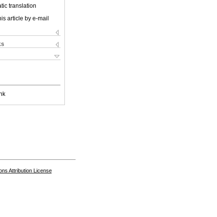
ic translation
is article by e-mail
ks
nk
s Attribution License