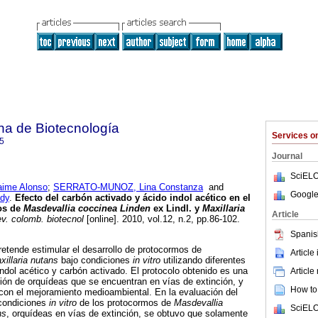
na de Biotecnología
Services 
5
Journal
SciELO
ime Alonso
;
SERRATO-MUNOZ, Lina Constanza
and
Google
dy
.
Efecto del carbón activado y ácido indol acético en el
os de
Masdevallia coccinea Linden
ex Lindl. y
Maxillaria
Article
v. colomb. biotecnol
[online]. 2010, vol.12, n.2, pp.86-102.
Spanis
retende estimular el desarrollo de protocormos de
Article
xillaria nutans
bajo condiciones
in vitro
utilizando diferentes
ndol acético y carbón activado. El protocolo obtenido es una
Article
ción de orquídeas que se encuentran en vías de extinción, y
How to 
con el mejoramiento medioambiental. En la evaluación del
 condiciones
in vitro
de los protocormos de
Masdevallia
SciELO
ns
, orquídeas en vías de extinción, se obtuvo que solamente