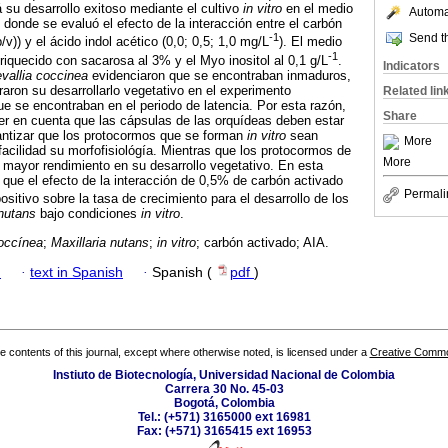
 su desarrollo exitoso mediante el cultivo
in vitro
en el medio
Automat
donde se evaluó el efecto de la interacción entre el carbón
Send th
-1
/v)) y el ácido indol acético (0,0; 0,5; 1,0 mg/L
). El medio
-1
riquecido con sacarosa al 3% y el Myo inositol al 0,1 g/L
.
Indicators
vallia coccinea
evidenciaron que se encontraban inmaduros,
graron su desarrollarlo vegetativo en el experimento
Related lin
ue se encontraban en el periodo de latencia. Por esta razón,
Share
er en cuenta que las cápsulas de las orquídeas deben estar
rantizar que los protocormos que se forman
in vitro
sean
More
cilidad su morfofisiológía. Mientras que los protocormos de
More
n mayor rendimiento en su desarrollo vegetativo. En esta
 que el efecto de la interacción de 0,5% de carbón activado
Permali
sitivo sobre la tasa de crecimiento para el desarrollo de los
 nutans
bajo condiciones
in vitro
.
occínea
;
Maxillaria nutans
;
in vitro
; carbón activado; AIA.
h
·
text in Spanish
·
Spanish (
pdf
)
the contents of this journal, except where otherwise noted, is licensed under a
Creative Common
Instiuto de Biotecnología, Universidad Nacional de Colombia
Carrera 30 No. 45-03
Bogotá, Colombia
Tel.: (+571) 3165000 ext 16981
Fax: (+571) 3165415 ext 16953