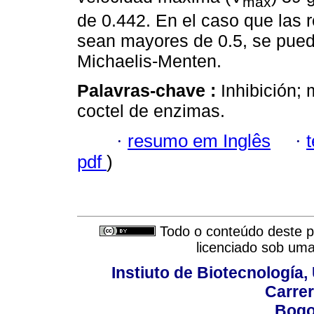
max
de 0.442. En el caso que las 
sean mayores de 0.5, se puede
Michaelis-Menten.
Palavras-chave :
Inhibición; 
coctel de enzimas.
·
resumo em Inglês
·
pdf
)
Todo o conteúdo deste pe
licenciado sob um
Instiuto de Biotecnología
Carrer
Bogo