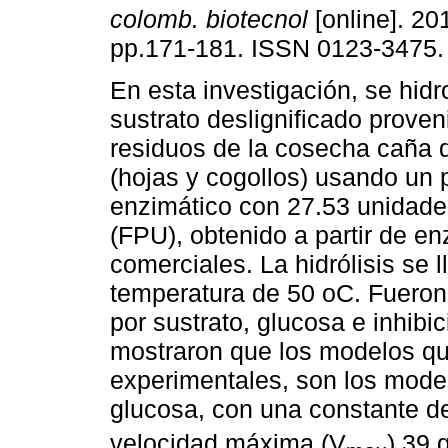
colomb. biotecnol
[online]. 201
pp.171-181. ISSN 0123-3475.
En esta investigación, se hidr
sustrato deslignificado proven
residuos de la cosecha caña 
(hojas y cogollos) usando un
enzimático con 27.53 unidades
(FPU), obtenido a partir de e
comerciales. La hidrólisis se 
temperatura de 50 oC. Fueron
por sustrato, glucosa e inhibic
mostraron que los modelos qu
experimentales, son los model
glucosa, con una constante d
velocidad máxima (V
) 39 