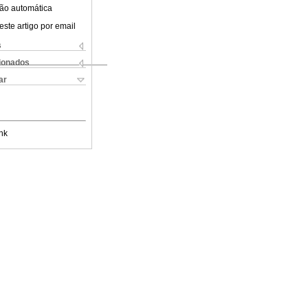
ão automática
este artigo por email
s
cionados
ar
nk