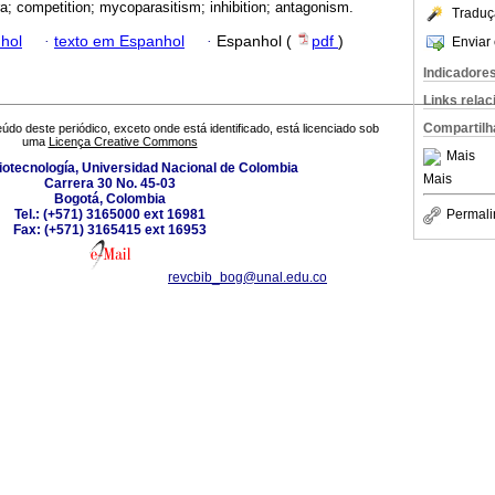
ra; competition; mycoparasitism; inhibition; antagonism.
Traduç
hol
·
texto em Espanhol
·
Espanhol (
pdf
)
Enviar 
Indicadore
Links rela
Compartilh
údo deste periódico, exceto onde está identificado, está licenciado sob
uma
Licença Creative Commons
Mais
Biotecnología, Universidad Nacional de Colombia
Mais
Carrera 30 No. 45-03
Bogotá, Colombia
Tel.: (+571) 3165000 ext 16981
Permali
Fax: (+571) 3165415 ext 16953
revcbib_bog@unal.edu.co