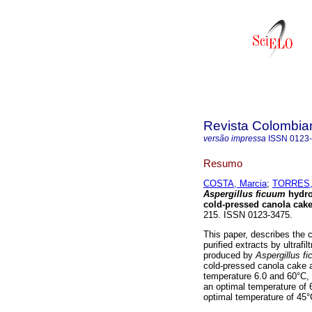
Revista Colombia
versão impressa
ISSN
0123
Resumo
COSTA, Marcia
;
TORRES,
Aspergillus ficuum
hydro
cold-pressed canola cak
215. ISSN 0123-3475.
This paper, describes the 
purified extracts by ultraf
produced by
Aspergillus f
cold-pressed canola cake 
temperature 6.0 and 60°C, 
an optimal temperature of 
optimal temperature of 45°