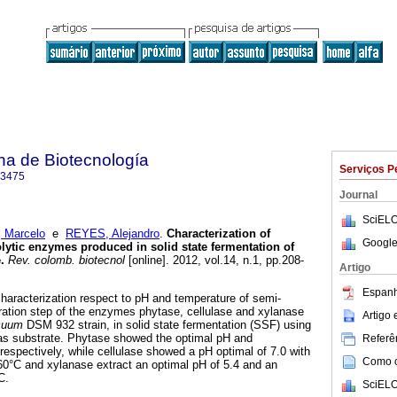
na de Biotecnología
Serviços P
-3475
Journal
SciELO
 Marcelo
e
REYES, Alejandro
.
Characterization of
Google
lytic enzymes produced in solid state fermentation of
e
.
Rev. colomb. biotecnol
[online]. 2012, vol.14, n.1, pp.208-
Artigo
Espanh
characterization respect to pH and temperature of semi-
iltration step of the enzymes phytase, cellulase and xylanase
Artigo
icuum
DSM 932 strain, in solid state fermentation (SSF) using
as substrate. Phytase showed the optimal pH and
Referên
respectively, while cellulase showed a pH optimal of 7.0 with
Como ci
60°C and xylanase extract an optimal pH of 5.4 and an
C.
SciELO