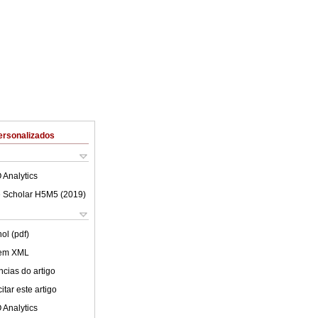
ersonalizados
 Analytics
 Scholar H5M5 (
2019
)
ol (pdf)
 em XML
cias do artigo
tar este artigo
 Analytics