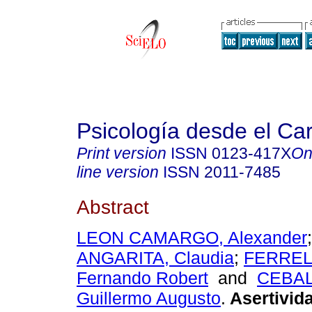
Psicología desde el Ca
Print version
ISSN
0123-417X
On
line version
ISSN
2011-7485
Abstract
LEON CAMARGO, Alexander
ANGARITA, Claudia
;
FERREL
Fernando Robert
and
CEBAL
Guillermo Augusto
.
Asertivid