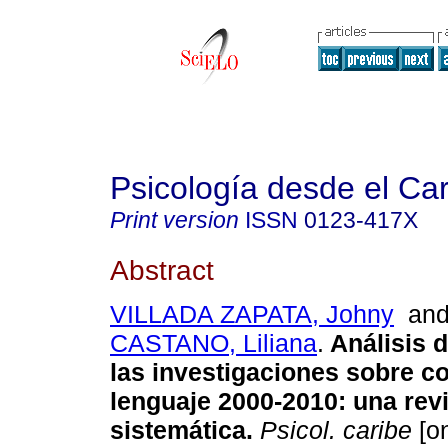
Psicología desde el Ca
Print version
ISSN
0123-417X
Abstract
VILLADA ZAPATA, Johny
an
CASTANO, Liliana
.
Análisis 
las investigaciones sobre c
lenguaje 2000-2010
:
una rev
sistemática
.
Psicol. caribe
[on