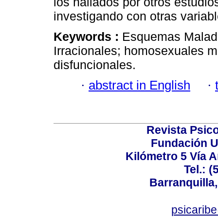
los hallados por otros estudio
investigando con otras variab
Keywords :
Esquemas Malada
Irracionales; homosexuales ma
disfuncionales.
·
abstract in English
·
Revista Psico
Fundación U
Kilómetro 5 Vía 
Tel.: 
Barranquilla,
psicarib