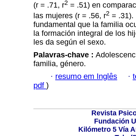
2
(r = .71, r
= .51) en comparaci
2
las mujeres (r = .56, r
= .31). 
fundamental que la familia oc
la formación integral de los h
les da según el sexo.
Palavras-chave :
Adolescenci
familia, género.
·
resumo em Inglês
·
pdf
)
Revista Psico
Fundación U
Kilómetro 5 Vía 