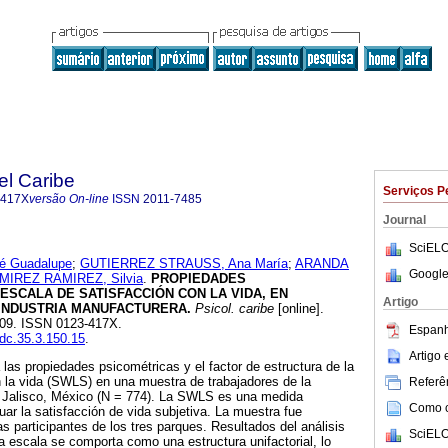
el Caribe
Serviços P
-417X
versão On-line
ISSN
2011-7485
Journal
SciELO
 Guadalupe
;
GUTIERREZ STRAUSS, Ana María
;
ARANDA
Google
MIREZ RAMIREZ, Silvia
.
PROPIEDADES
ESCALA DE SATISFACCIÓN CON LA VIDA, EN
Artigo
INDUSTRIA MANUFACTURERA.
Psicol. caribe
[online].
-209. ISSN 0123-417X.
Espanh
sdc.35.3.150.15
.
Artigo
 las propiedades psicométricas y el factor de estructura de la
 la vida (SWLS) en una muestra de trabajadores de la
Referên
n Jalisco, México (N = 774). La SWLS es una medida
Como ci
uar la satisfacción de vida subjetiva. La muestra fue
as participantes de los tres parques. Resultados del análisis
SciELO
la escala se comporta como una estructura unifactorial, lo