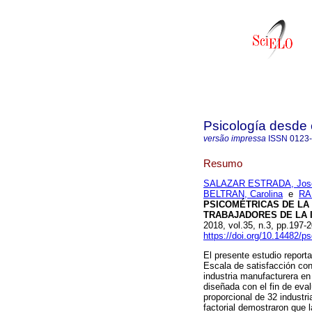
Psicología desde 
versão impressa
ISSN
0123
Resumo
SALAZAR ESTRADA, José
BELTRAN, Carolina
e
RA
PSICOMÉTRICAS DE LA 
TRABAJADORES DE LA 
2018, vol.35, n.3, pp.197
https://doi.org/10.14482/p
El presente estudio reporta
Escala de satisfacción con
industria manufacturera e
diseñada con el fin de eval
proporcional de 32 industri
factorial demostraron que 