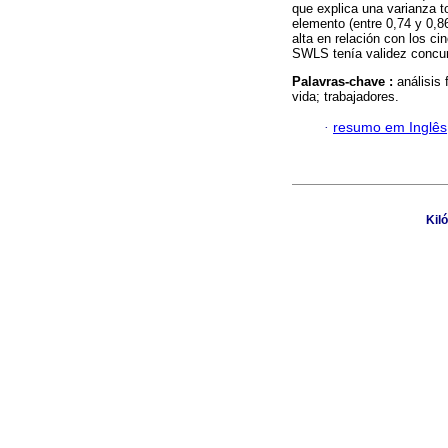
que explica una varianza t
elemento (entre 0,74 y 0,8
alta en relación con los ci
SWLS tenía validez concu
Palavras-chave :
análisis 
vida; trabajadores.
·
resumo em Inglês
Kil