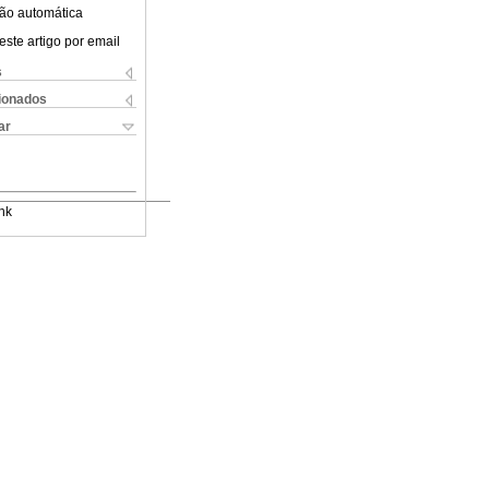
ão automática
este artigo por email
s
cionados
ar
nk