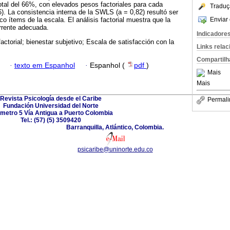
otal del 66%, con elevados pesos factoriales para cada
Traduç
6). La consistencia interna de la SWLS (a = 0,82) resultó ser
Enviar 
nco ítems de la escala. El análisis factorial muestra que la
rrente adecuada.
Indicadore
factorial; bienestar subjetivo; Escala de satisfacción con la
Links rela
Compartilh
·
texto em Espanhol
·
Espanhol (
pdf
)
Mais
Mais
Revista Psicología desde el Caribe
Permali
Fundación Universidad del Norte
ómetro 5 Vía Antigua a Puerto Colombia
Tel.: (57) (5) 3509420
Barranquilla, Atlántico, Colombia.
psicaribe@uninorte.edu.co