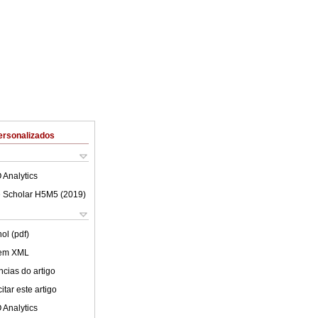
ersonalizados
 Analytics
 Scholar H5M5 (
2019
)
ol (pdf)
 em XML
cias do artigo
tar este artigo
 Analytics