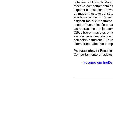
colegios públicos de Mani
afectivo-comportamentales 
experiencia escolar se eva
La muestra estuvo constitu
académicos, un 15.3% asis
asignaturas que mostraron
encontró una relación esta
las alteraciones en los do
CBCL fueron mayores en lo
escolar tiene una relación 
población estudiantil. Se 
alteraciones afectivo comp
Palavras-chave :
Escuelas
Comportamiento en adolesc
·
resumo em Inglês