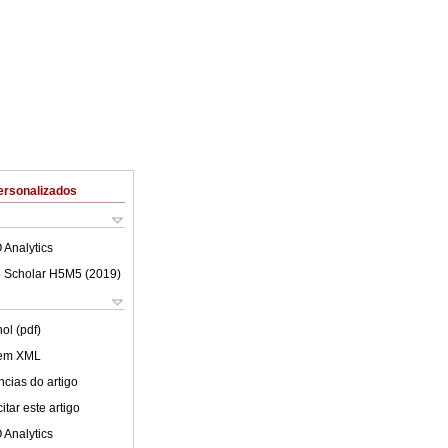
ersonalizados
 Analytics
 Scholar H5M5 (
2019
)
ol (pdf)
 em XML
cias do artigo
tar este artigo
 Analytics