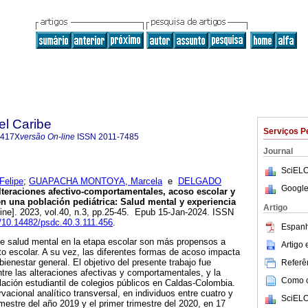
el Caribe
Serviços P
-417X
versão On-line
ISSN
2011-7485
Journal
SciELO
elipe
;
GUAPACHA MONTOYA, Marcela
e
DELGADO
Google
teraciones afectivo-comportamentales, acoso escolar y
 una población pediátrica: Salud mental y experiencia
Artigo
ine]. 2023, vol.40, n.3, pp.25-45. Epub 15-Jan-2024. ISSN
g/10.14482/psdc.40.3.111.456
.
Espanh
e salud mental en la etapa escolar son más propensos a
Artigo
o escolar. A su vez, las diferentes formas de acoso impacta
 bienestar general. El objetivo del presente trabajo fue
Referên
ntre las alteraciones afectivas y comportamentales, y la
Como ci
lación estudiantil de colegios públicos en Caldas-Colombia.
vacional analítico transversal, en individuos entre cuatro y
SciELO
estre del año 2019 y el primer trimestre del 2020, en 17