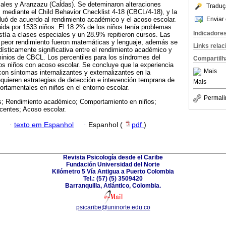
zales y Aranzazu (Caldas). Se deteminaron alteraciones
Traduç
mediante el Child Behavior Checklist 4-18 (CBCL/4-18), y la
Enviar 
luó de acuerdo al rendimiento académico y el acoso escolar.
ida por 1533 niños. El 18.2% de los niños tenía problemas
Indicadore
tía a clases especiales y un 28.9% repitieron cursos. Las
 peor rendimiento fueron matemáticas y lenguaje, además se
Links rela
dísticamente significativa entre el rendimiento académico y
minios de CBCL. Los percentiles para los síndromes del
Compartilh
s niños con acoso escolar. Se concluye que la experiencia
Mais
con síntomas internalizantes y externalizantes en la
requieren estrategias de detección e intevención temprana de
Mais
ortamentales en niños en el entorno escolar.
Permali
; Rendimiento académico; Comportamiento en niños;
entes; Acoso escolar.
·
texto em Espanhol
·
Espanhol (
pdf
)
Revista Psicología desde el Caribe
Fundación Universidad del Norte
Kilómetro 5 Vía Antigua a Puerto Colombia
Tel.: (57) (5) 3509420
Barranquilla, Atlántico, Colombia.
psicaribe@uninorte.edu.co