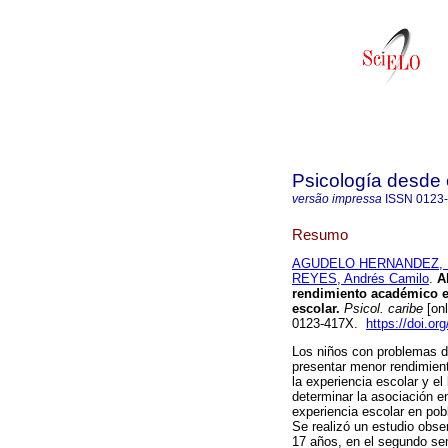
Psicología desde 
versão impressa
ISSN
0123
Resumo
AGUDELO HERNANDEZ, F
REYES, Andrés Camilo
.
Al
rendimiento académico en
escolar.
Psicol. caribe
[onl
0123-417X.
https://doi.or
Los niños con problemas d
presentar menor rendimient
la experiencia escolar y el
determinar la asociación e
experiencia escolar en pob
Se realizó un estudio obser
17 años, en el segundo sem