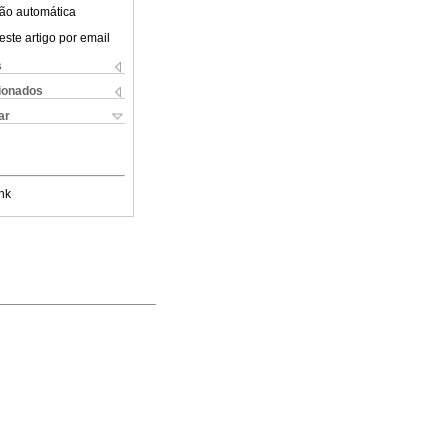
ão automática
este artigo por email
s
cionados
ar
nk