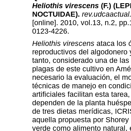
Heliothis
virescens
(F.) (LE
NOCTUIDAE)
.
rev.udcaactual.
[online]. 2010, vol.13, n.2, p
0123-4226.
Heliothis
virescens
ataca los 
reproductivos del algodonero y
tanto, considerado una de las 
plagas de este cultivo en Amé
necesario la evaluación, el mo
técnicas de manejo en condici
artificiales facilitan esta tar
dependen de la planta huésped
de tres dietas merídicas, ICR
aquella propuesta por Shorey 
verde como alimento natural, 