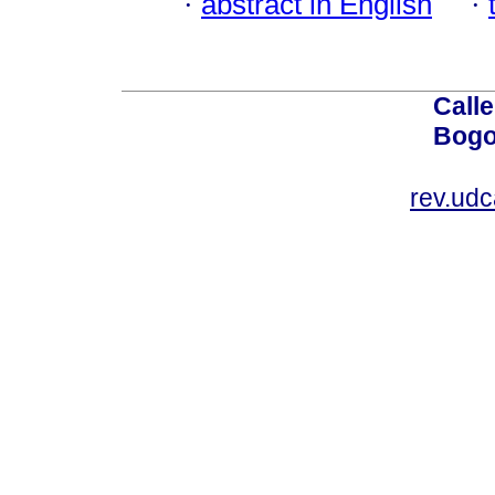
·
abstract in English
·
Calle
Bogo
rev.ud