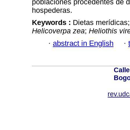
poblaciones procedentes de di
hospederas.
Keywords :
Dietas merídicas
Helicoverpa zea
;
Heliothis vi
·
abstract in English
·
Calle
Bogo
rev.ud