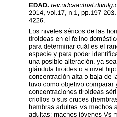
EDAD
.
rev.udcaactual.divulg.c
2014, vol.17, n.1, pp.197-203
4226.
Los niveles séricos de las h
tiroideas en el felino domésti
para determinar cuál es el ra
especie y para poder identifica
una posible alteración, ya sea 
glándula tiroides o a nivel hip
concentración alta o baja de 
tuvo como objetivo comparar y 
concentraciones tiroideas sér
criollos o sus cruces (hembr
hembras adultas Vs machos a
adultas; machos jóvenes Vs m