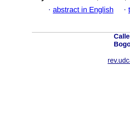
·
abstract in English
·
Calle
Bogo
rev.ud