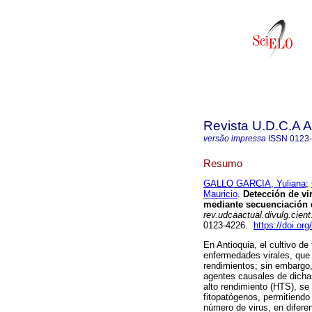
Revista U.D.C.A A
versão impressa
ISSN
0123
Resumo
GALLO GARCIA, Yuliana
;
Mauricio
.
Detección de vi
mediante secuenciación 
rev.udcaactual.divulg.cient
0123-4226.
https://doi.or
En Antioquia, el cultivo d
enfermedades virales, que 
rendimientos; sin embargo,
agentes causales de dicha
alto rendimiento (HTS), se
fitopatógenos, permitiendo
número de virus, en diferen