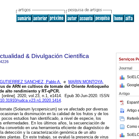
ctualidad & Divulgación Científica
Serviços P
-4226
Journal
SciELO
GUTIERREZ SANCHEZ, Pablo A.
e
MARIN MONTOYA,
Google
rus de ARN en cultivos de tomate del Oriente Antioqueño
de alto rendimiento y RT-qPCR.
Artigo
.
[online]. 2020, vol.23, n.1, e1414. Epub 30-Jun-2020. ISSN
g/10.31910/rudca.v23.n1.2020.1414
.
Espanh
e tomate (Solanum lycopersicum) se ve afectado por diversas
Artigo
ocasionan la disminución en la calidad de los frutos y de los
 pocos estudios han identificado, a nivel de especie, los
Referên
s enfermedades. En los últimos años, la secuenciación de
Como ci
 ha convertido en una herramienta eficiente de diagnóstico de
 la detección y la caracterización genómica de un alto
SciELO
tes plantas. En este trabajo, se evaluó la presencia de virus