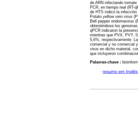
de ARN infectando tomate 
PCR, en tiempo real (RT-qP
de HTS indicó la infección
Potato yellow vein virus (
Bell pepper endornavirus (
obteniéndose los genomas
qPCR indicaron la presenc
mientras que PVX, PVY, ST
5,6%, respectivamente. La 
comercial y no comercial y
virus en dicho material, c
que incluyeron combinacio
Palavras-chave :
bioinfor
·
resumo em Inglês