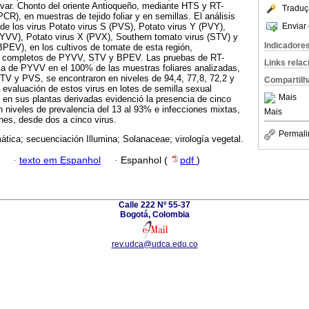
var. Chonto del oriente Antioqueño, mediante HTS y RT-
Traduç
CR), en muestras de tejido foliar y en semillas. El análisis
Enviar 
 de los virus Potato virus S (PVS), Potato virus Y (PVY),
PYVV), Potato virus X (PVX), Southern tomato virus (STV) y
Indicadore
BPEV), en los cultivos de tomate de esta región,
 completos de PYVV, STV y BPEV. Las pruebas de RT-
Links rela
ia de PYVV en el 100% de las muestras foliares analizadas,
V y PVS, se encontraron en niveles de 94,4, 77,8, 72,2 y
Compartilh
evaluación de estos virus en lotes de semilla sexual
Mais
 en sus plantas derivadas evidenció la presencia de cinco
on niveles de prevalencia del 13 al 93% e infecciones mixtas,
Mais
nes, desde dos a cinco virus.
Permali
mática; secuenciación Illumina; Solanaceae; virología vegetal.
·
texto em Espanhol
·
Espanhol (
pdf
)
Calle 222 Nº 55-37
Bogotá, Colombia
rev.udca@udca.edu.co