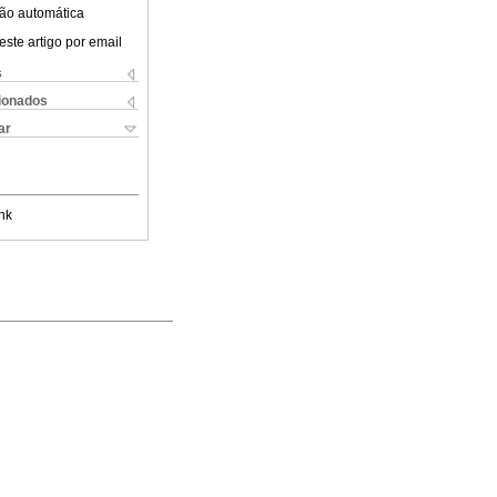
ão automática
este artigo por email
s
cionados
ar
nk