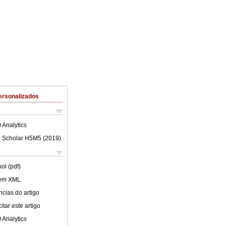
ersonalizados
 Analytics
 Scholar H5M5 (
2019
)
ol (pdf)
 em XML
cias do artigo
tar este artigo
 Analytics