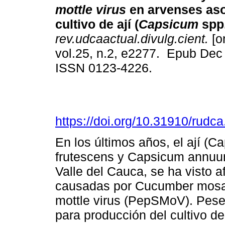
mottle virus
en arvenses aso
cultivo de ají (
Capsicum
spp.
rev.udcaactual.divulg.cient.
[o
vol.25, n.2, e2277. Epub Dec
ISSN 0123-4226.
https://doi.org/10.31910/rudc
En los últimos años, el ají 
frutescens y Capsicum annuum
Valle del Cauca, se ha visto 
causadas por Cucumber mosai
mottle virus (PepSMoV). Pese 
para producción del cultivo de