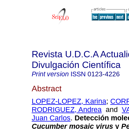
Revista U.D.C.A Actual
Divulgación Científica
Print version
ISSN
0123-4226
Abstract
LOPEZ-LOPEZ, Karina
;
COR
RODRIGUEZ, Andrea
and
V
Juan Carlos
.
Detección molec
Cucumber mosaic virus
y
Pe