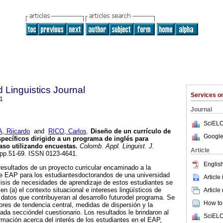
 Linguistics Journal
Services 
1
Journal
SciELO
 Riicardo
and
RICO, Carlos
.
Diseño de un currículo de
Google
specíficos dirigido a un programa de inglés para
aso utilizando encuestas
.
Colomb. Appl. Linguist. J.
Article
, pp.51-69. ISSN 0123-4641.
English
resultados de un proyecto curricular encaminado a la
e EAP para los estudiantesdoctorandos de una universidad
Article
isis de necesidades de aprendizaje de estos estudiantes se
en (a) el contexto situacional e intereses lingüísticos de
Article
 datos que contribuyeran al desarrollo futurodel programa. Se
How to 
dores de tendencia central, medidas de dispersión y la
ada seccióndel cuestionario. Los resultados le brindaron al
SciELO
ormación acerca del interés de los estudiantes en el EAP,