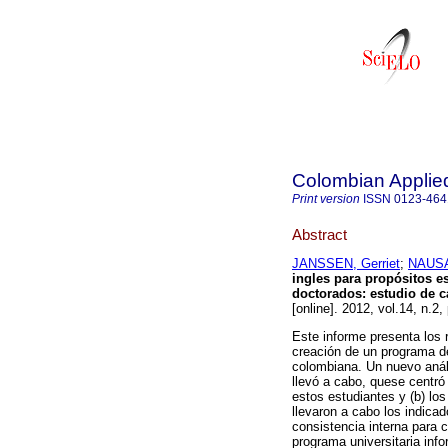
Colombian Applied
Print version
ISSN
0123-464
Abstract
JANSSEN, Gerriet
;
NAUSA,
ingles para propósitos e
doctorados
:
estudio de c
[online]. 2012, vol.14, n.2
Este informe presenta los 
creación de un programa d
colombiana. Un nuevo anál
llevó a cabo, quese centró 
estos estudiantes y (b) los
llevaron a cabo los indica
consistencia interna para c
programa universitaria inf