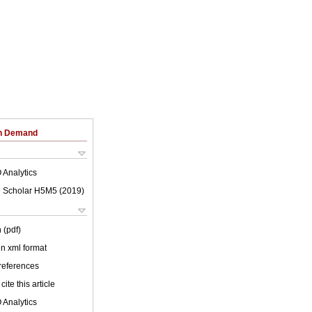
on Demand
 Analytics
 Scholar H5M5 (
2019
)
 (pdf)
 in xml format
 references
cite this article
 Analytics