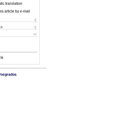
ic translation
is article by e-mail
ks
nk
 Posgrados