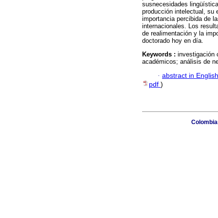
susnecesidades lingüística
producción intelectual, su
importancia percibida de l
internacionales. Los result
de realimentación y la imp
doctorado hoy en día.
Keywords :
investigación 
académicos; análisis de ne
·
abstract in Englis
pdf
)
Colombian