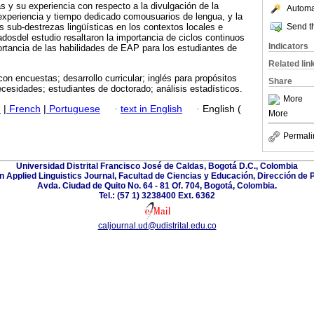
s y su experiencia con respecto a la divulgación de la
Automat
 experiencia y tiempo dedicado comousuarios de lengua, y la
Send th
as sub-destrezas lingüísticas en los contextos locales e
adosdel estudio resaltaron la importancia de ciclos continuos
Indicators
ortancia de las habilidades de EAP para los estudiantes de
Related lin
con encuestas; desarrollo curricular; inglés para propósitos
Share
cesidades; estudiantes de doctorado; análisis estadísticos.
More
h
|
French
|
Portuguese
·
text in English
·
English (
More
Permali
Universidad Distrital Francisco José de Caldas, Bogotá D.C., Colombia
 Applied Linguistics Journal, Facultad de Ciencias y Educación, Dirección de
Avda. Ciudad de Quito No. 64 - 81 Of. 704, Bogotá, Colombia.
Tel.: (57 1) 3238400 Ext. 6362
caljournal.ud@udistrital.edu.co