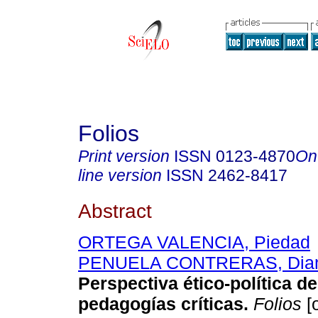
Folios
Print version
ISSN
0123-4870
On
line version
ISSN
2462-8417
Abstract
ORTEGA VALENCIA, Piedad
PENUELA CONTRERAS, Dia
Perspectiva ético-política de
pedagogías críticas
.
Folios
[o