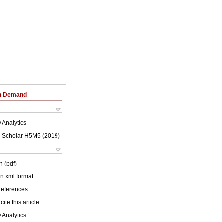
on Demand
 Analytics
 Scholar H5M5 (
2019
)
h (pdf)
 in xml format
 references
cite this article
 Analytics