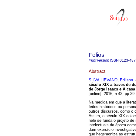
Folios
Print version
ISSN
0123-487
Abstract
SILVA LIEVANO, Edilson
século XIX a traves de d
de Jorge Isaacs e A casa
[online]. 2016, n.43, pp.3
Na medida em que a literat
feitos históricos ou perso
outros discursos, como o d
Assim, o século XIX colo
nele se funda o projeto de
intelectuais da época como l
dum exercício investigativ
que hegemoniza as estrutu