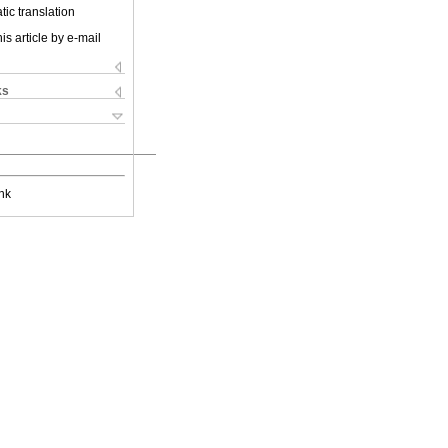
ic translation
is article by e-mail
ks
nk