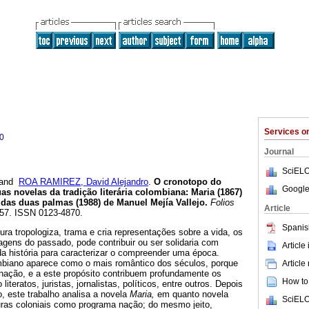
Services 
0
Journal
SciELO
and
ROA RAMIREZ, David Alejandro
.
O cronotopo do
Google
uas novelas da tradição literária colombiana
:
Maria (1867)
 das duas palmas (1988) de Manuel Mejía Vallejo
.
Folios
Article
9-57. ISSN 0123-4870.
Spanis
ura tropologiza, trama e cria representações sobre a vida, os
nagens do passado, pode contribuir ou ser solidaria com
Article
a história para caracterizar o compreender uma época.
mbiano aparece como o mais romântico dos séculos, porque
Article
 nação, e a este propósito contribuem profundamente os
How to 
iteratos, juristas, jornalistas, políticos, entre outros. Depois
o, este trabalho analisa a novela
Maria,
em quanto novela
SciELO
ras coloniais como programa nação; do mesmo jeito,