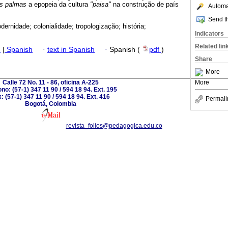
s palmas
a epopeia da cultura
"paisa"
na construção de país
Automat
Send th
ernidade; colonialidade; tropologização; história;
Indicators
Related lin
h
|
Spanish
·
text in Spanish
·
Spanish (
pdf
)
Share
More
Calle 72 No. 11 - 86, oficina A-225
More
ono: (57-1) 347 11 90 / 594 18 94. Ext. 195
: (57-1) 347 11 90 / 594 18 94. Ext. 416
Permali
Bogotá, Colombia
revista_folios@pedagogica.edu.co