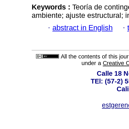
Keywords :
Teoría de continge
ambiente; ajuste estructural; 
·
abstract in English
·
All the contents of this jo
under a
Creative 
Calle 18 N
TEl: (57-2) 
Cal
estgeren