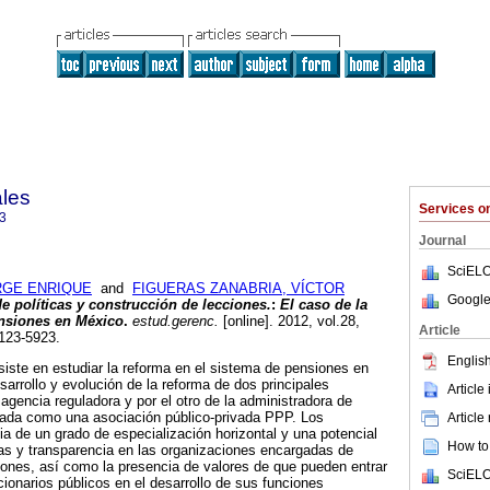
ales
Services 
3
Journal
SciELO
RGE ENRIQUE
and
FIGUERAS ZANABRIA, VÍCTOR
Google
e políticas y construcción de lecciones.
:
El caso de la
ensiones en México
.
estud.gerenc.
[online]. 2012, vol.28,
Article
123-5923.
English
nsiste en estudiar la reforma en el sistema de pensiones en
esarrollo y evolución de la reforma de dos principales
Article
agencia reguladora y por el otro de la administradora de
ada como una asociación público-privada PPP. Los
Article
ia de un grado de especialización horizontal y una potencial
How to 
tas y transparencia en las organizaciones encargadas de
iones, así como la presencia de valores de que pueden entrar
SciELO
ionarios públicos en el desarrollo de sus funciones