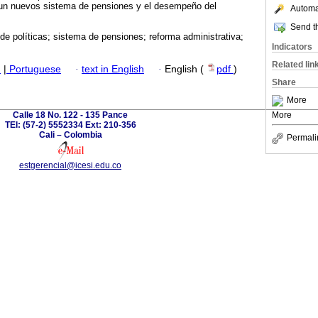
e un nuevos sistema de pensiones y el desempeño del
Automat
Send th
de políticas; sistema de pensiones; reforma administrativa;
Indicators
Related lin
h
|
Portuguese
·
text in English
·
English (
pdf
)
Share
More
Calle 18 No. 122 - 135 Pance
More
TEl: (57-2) 5552334 Ext: 210-356
Cali – Colombia
Permali
estgerencial@icesi.edu.co