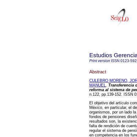
Estudios Gerenci
Print version
ISSN
0123-592
Abstract
CULEBRO MORENO, JO
MANUEL
.
Transferencia d
reforma al sistema de p
n.122, pp.139-152. ISSN 0
El objetivo del artículo co
México, en particular, el d
organismos, por un lado la 
fondos de pensiones diseñ
resultados son, la existenc
falta de rendición de cuen
regular el sistema de pens
en competencia en los func