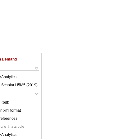
on Demand
 Analytics
 Scholar H5M5 (
2019
)
 (pdf)
 in xml format
 references
cite this article
 Analytics