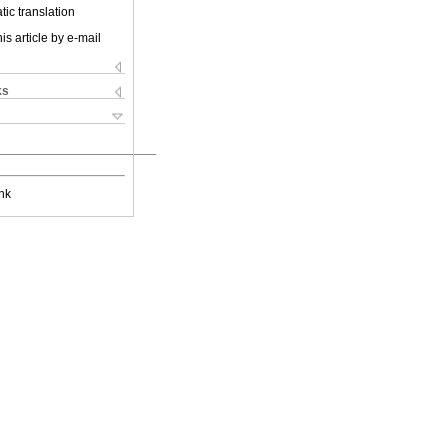
ic translation
is article by e-mail
ks
nk