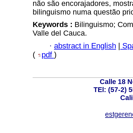
não são encorajadores, mostr
bilinguismo numa questão prio
Keywords :
Bilinguismo; Comp
Valle del Cauca.
·
abstract in English
|
Spa
(
pdf
)
Calle 18 N
TEl: (57-2) 
Cal
estgeren