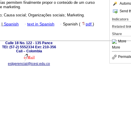
ias permitem finalmente propor o conteúdo de um curso
Automat
e marketing.
Send th
io; Causa social; Organizações sociais; Marketing.
Indicators
h
|
Spanish
·
text in Spanish
·
Spanish (
pdf
)
Related lin
Share
More
Calle 18 No. 122 - 135 Pance
TEl: (57-2) 5552334 Ext: 210-356
More
Cali – Colombia
Permali
estgerencial@icesi.edu.co