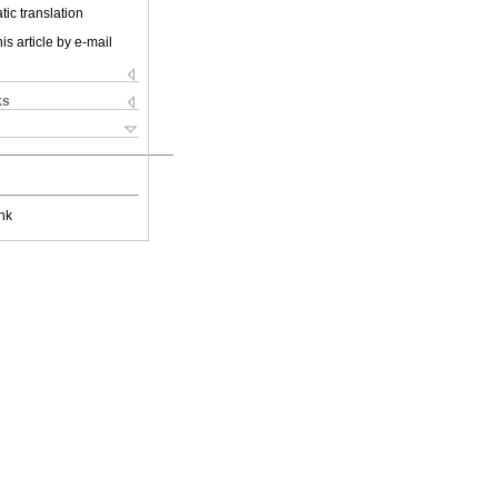
ic translation
is article by e-mail
ks
nk