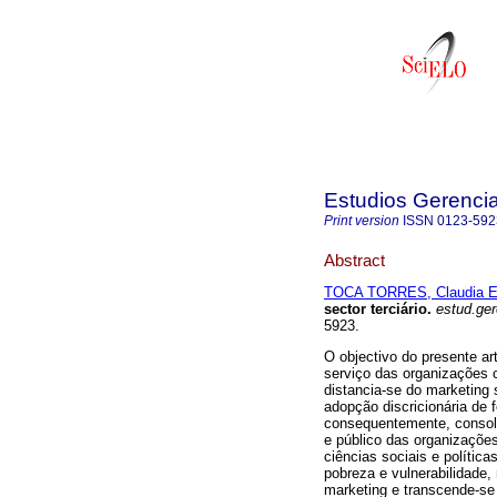
Estudios Gerenci
Print version
ISSN
0123-592
Abstract
TOCA TORRES, Claudia E
sector terciário
.
estud.ger
5923.
O objectivo do presente art
serviço das organizações c
distancia-se do marketing
adopção discricionária de 
consequentemente, consol
e público das organizações 
ciências sociais e política
pobreza e vulnerabilidade, 
marketing e transcende-se 