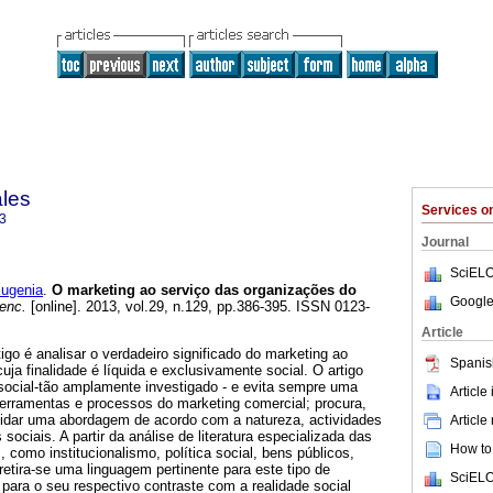
ales
Services 
3
Journal
SciELO
ugenia
.
O marketing ao serviço das organizações do
Google
enc.
[online]. 2013, vol.29, n.129, pp.386-395. ISSN 0123-
Article
igo é analisar o verdadeiro significado do marketing ao
Spanis
uja finalidade é líquida e exclusivamente social. O artigo
 social-tão amplamente investigado - e evita sempre uma
Article
ferramentas e processos do marketing comercial; procura,
idar uma abordagem de acordo com a natureza, actividades
Article
sociais. A partir da análise de literatura especializada das
How to 
s, como institucionalismo, política social, bens públicos,
retira-se uma linguagem pertinente para este tipo de
SciELO
para o seu respectivo contraste com a realidade social