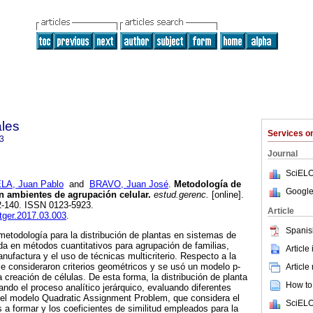
ales
Services 
3
Journal
SciELO
A, Juan Pablo
and
BRAVO, Juan José
.
Metodología de
Google
en ambientes de agrupación celular.
estud.gerenc.
[online].
32-140. ISSN 0123-5923.
Article
stger.2017.03.003
.
Spanis
metodología para la distribución de plantas en sistemas de
da en métodos cuantitativos para agrupación de familias,
Article
nufactura y el uso de técnicas multicriterio. Respecto a la
e consideraron criterios geométricos y se usó un modelo p-
Article
 creación de células. De esta forma, la distribución de planta
How to 
ando el proceso analítico jerárquico, evaluando diferentes
n el modelo Quadratic Assignment Problem, que considera el
SciELO
a formar y los coeficientes de similitud empleados para la