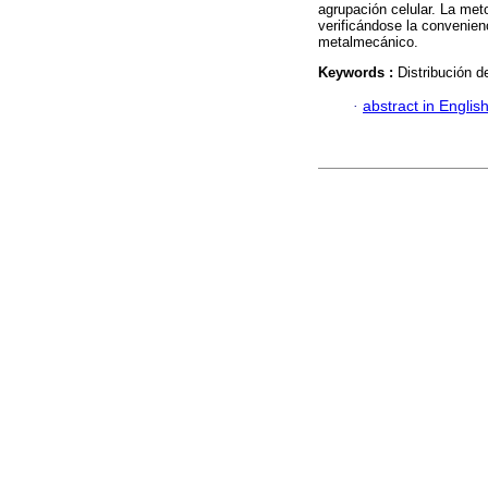
agrupación celular. La met
verificándose la convenie
metalmecánico.
Keywords :
Distribución d
·
abstract in Englis