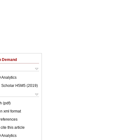
on Demand
 Analytics
 Scholar H5M5 (
2019
)
h (pdf)
 in xml format
 references
cite this article
 Analytics