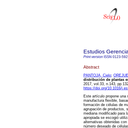
Estudios Gerenci
Print version
ISSN
0123-592
Abstract
PANTOJA, Cielo
;
OREJUEL
distribución de plantas 
2017, vol.33, n.143, pp.1
https://doi.org/10.1016/j.e
Este artículo propone una 
manufactura flexible, basa
formación de células de ma
agrupación de productos, s
mediana modificado para la
apropiada se escogió utiliz
alternativas obtenidas co
número deseado de células 