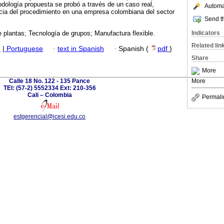
odología propuesta se probó a través de un caso real,
Automat
ncia del procedimiento en una empresa colombiana del sector
Send th
Indicators
e plantas; Tecnología de grupos; Manufactura flexible.
Related lin
h
|
Portuguese
·
text in Spanish
·
Spanish (
pdf
)
Share
More
Calle 18 No. 122 - 135 Pance
More
TEl: (57-2) 5552334 Ext: 210-356
Cali – Colombia
Permali
estgerencial@icesi.edu.co