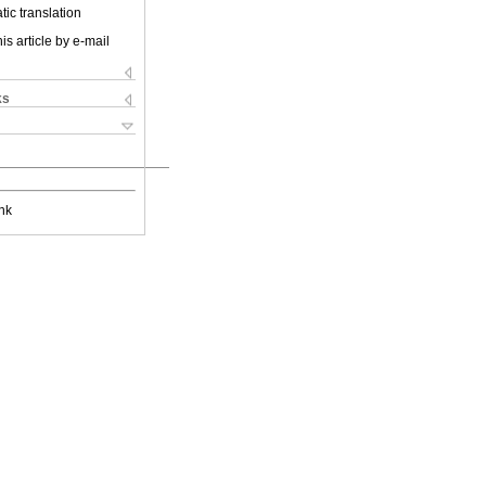
ic translation
is article by e-mail
ks
nk